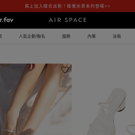
馬上加入睡衣派對！睡覺米奇系列登場>>
銷
人氣企劃/聯名
服飾
內著
泳裝