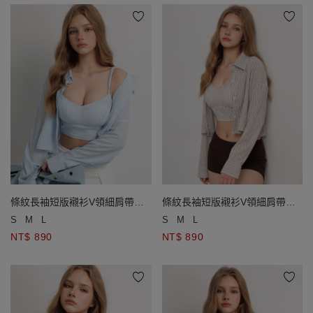
條紋長袖短版襯衫V領細肩帶背
條紋長袖短版襯衫V領細肩帶背
心套裝(附胸墊)
心套裝(附胸墊)
S
M
L
S
M
L
NT$ 890
NT$ 890