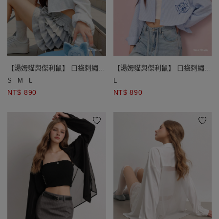
【湯姆貓與傑利鼠】 口袋刺繡條
【湯姆貓與傑利鼠】 口袋刺繡條
紋泡泡紗短版襯衫
紋泡泡紗短版襯衫
S
M
L
L
NT$ 890
NT$ 890