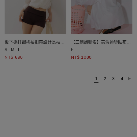
後下擺打褶捲袖扣帶設計長袖短
【三麗鷗聯名】美背透紗貼布繡
版襯衫
寬版襯衫
S
M
L
F
NT$ 690
NT$ 1080
1
2
3
4