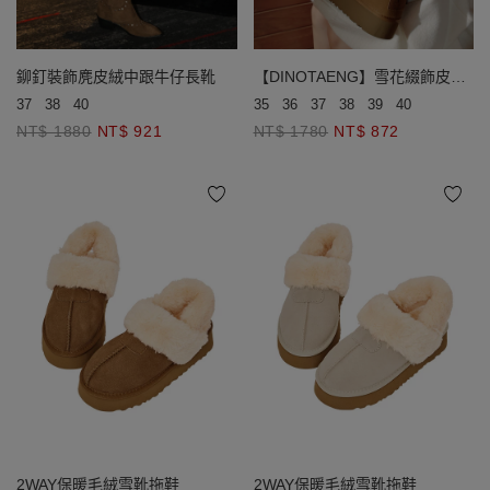
鉚釘裝飾麂皮絨中跟牛仔長靴
【DINOTAENG】雪花綴飾皮標
厚底短筒雪靴
37
38
40
35
36
37
38
39
40
NT$ 1880
NT$ 921
NT$ 1780
NT$ 872
2WAY保暖毛絨雪靴拖鞋
2WAY保暖毛絨雪靴拖鞋