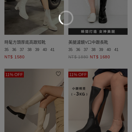
時髦方頭厚底高跟短靴
美腿濾鏡V口中跟長靴
35
36
37
38
39
40
41
43
35
36
37
38
39
40
41
42
4
NT$ 1580
NT$ 1880
NT$ 1680
11% OFF
11% OFF