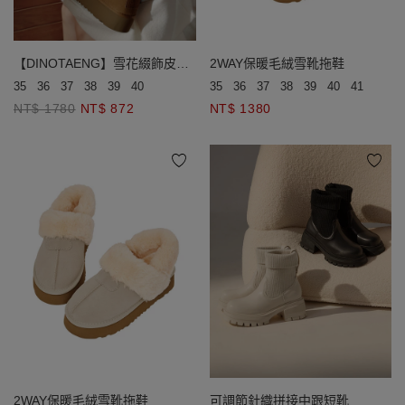
2WAY保暖毛絨雪靴拖鞋
【DINOTAENG】雪花綴飾皮標
厚底短筒雪靴
35
36
37
38
39
40
41
42
4
35
36
37
38
39
40
NT$ 1380
NT$ 1780
NT$ 872
2WAY保暖毛絨雪靴拖鞋
可調節針織拼接中跟短靴