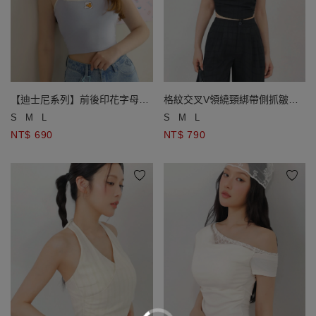
【迪士尼系列】前後印花字母撞
格紋交叉V領繞頸綁帶側抓皺短
色滾邊細肩帶BRA背心
版背心(附胸墊)
S
M
L
S
M
L
NT$ 690
NT$ 790