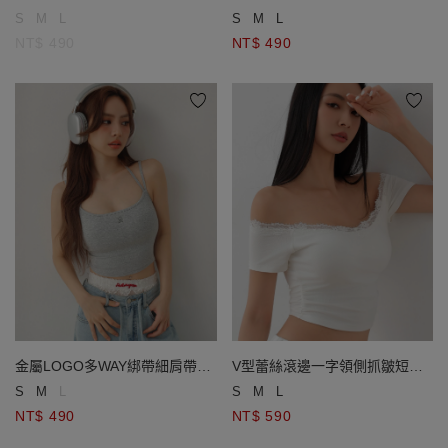
紋短版BRA背心
紋短版BRA背心
S
M
L
S
M
L
NT$ 490
NT$ 490
金屬LOGO多WAY綁帶細肩帶羅
V型蕾絲滾邊一字領側抓皺短袖
紋短版BRA背心
短版BRA TOP
S
M
L
S
M
L
NT$ 490
NT$ 590