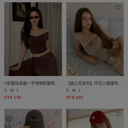
V型蕾絲滾邊一字領側抓皺短袖
【迪士尼系列】印花小圖撞色滾
短版BRA TOP
邊條紋平口BRA背心
S
M
L
S
M
L
NT$ 590
NT$ 690