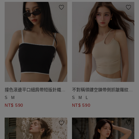
撞色滾邊平口細肩帶短版針織背
不對稱領鏤空鍊帶側抓皺羅紋短
心(附胸墊)
版BRA背心
S
M
S
M
L
NT$ 590
NT$ 590