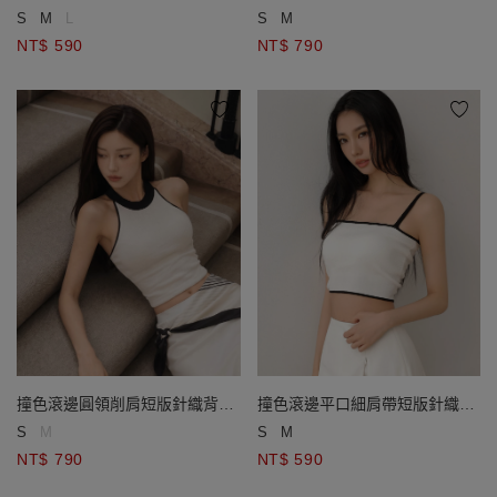
版BRA TOP
(附胸墊)
S
M
L
S
M
NT$ 590
NT$ 790
撞色滾邊圓領削肩短版針織背心
撞色滾邊平口細肩帶短版針織背
(附胸墊)
心(附胸墊)
S
M
S
M
NT$ 790
NT$ 590