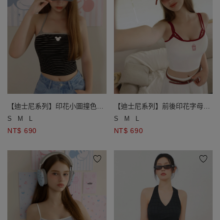
【迪士尼系列】印花小圖撞色滾
【迪士尼系列】前後印花字母撞
邊條紋平口BRA背心
色滾邊細肩帶BRA背心
S
M
L
S
M
L
NT$ 690
NT$ 690