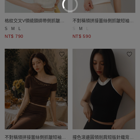
格紋交叉V領繞頸綁帶側抓皺短
不對稱領拼接蕾絲側抓皺短袖短
版背心(附胸墊)
版BRA TOP
S
M
L
S
M
L
NT$ 790
NT$ 590
不對稱領拼接蕾絲側抓皺短袖短
撞色滾邊圓領削肩短版針織背心