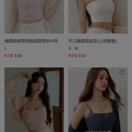
蝴蝶結綁帶短版細肩帶BRA背心
平口繞頸短版背心(附胸墊)
(附領巾)
L
S
M
NT$ 690
NT$ 590