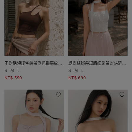
不對稱領鏤空鍊帶側抓皺羅紋短
蝴蝶結綁帶短版細肩帶BRA背心
版BRA背心
(附領巾)
S
M
L
S
M
L
NT$ 590
NT$ 690