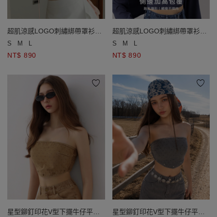
超肌涼感LOGO刺繡綁帶罩衫細
超肌涼感LOGO刺繡綁帶罩衫細
肩帶背心套裝(附胸墊)
肩帶背心套裝(附胸墊)
S
M
L
S
M
L
NT$ 890
NT$ 890
星型鉚釘印花V型下擺牛仔平口
星型鉚釘印花V型下擺牛仔平口