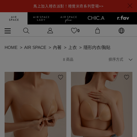
馬上加入睡衣派對！睡覺米奇系列登場>>
0
HOME
AIR SPACE
內著
上衣
隱形内衣/胸貼
8
商品
排序方式