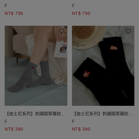
造型絨毛娃娃吊飾
造型絨毛娃娃吊飾
F
F
NT$ 790
NT$ 790
【迪士尼系列】刺繡圖案羅紋中
【迪士尼系列】刺繡圖案羅紋中
筒襪
筒襪
F
F
NT$ 390
NT$ 390