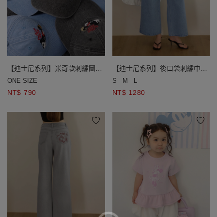
【迪士尼系列】米奇款刺繡圖案
【迪士尼系列】後口袋刺繡中腰
水洗牛仔棒球帽
水洗牛仔寬褲
ONE SIZE
S
M
L
NT$ 790
NT$ 1280