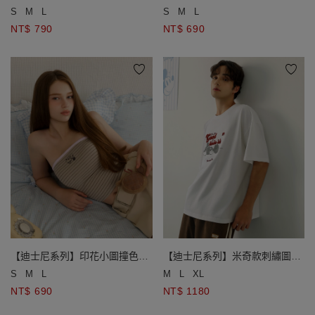
層荷葉邊上衣(兒童款)
邊條紋平口BRA背心
S
M
L
S
M
L
NT$ 790
NT$ 690
【迪士尼系列】印花小圖撞色滾
【迪士尼系列】米奇款刺繡圖案
邊條紋平口BRA背心
圓領短袖寬版TEE(男款)
S
M
L
M
L
XL
NT$ 690
NT$ 1180