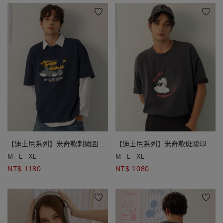
【迪士尼系列】米奇款刺繡圖案
【迪士尼系列】米奇款斑駁印花
圓領短袖寬版TEE(男款)
圓領短袖水洗寬版TEE(男款)
M
L
XL
M
L
XL
NT$ 1180
NT$ 1080