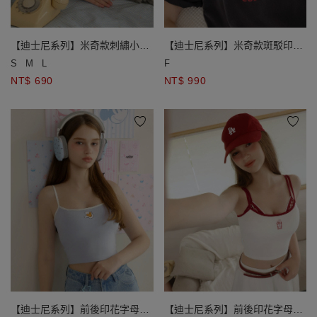
【迪士尼系列】米奇款刺繡小圖
【迪士尼系列】米奇款斑駁印花
方領撞色滾邊短袖短版 TEE
圓領短袖水洗寬版TEE
S
M
L
F
NT$ 690
NT$ 990
【迪士尼系列】前後印花字母撞
【迪士尼系列】前後印花字母撞