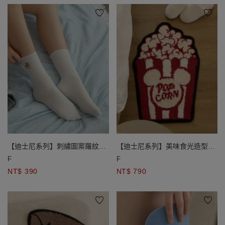
【迪士尼系列】刺繡圖案羅紋中
【迪士尼系列】美味食光造型地
筒襪
墊 爆米花款/披薩款
F
F
NT$ 390
NT$ 790