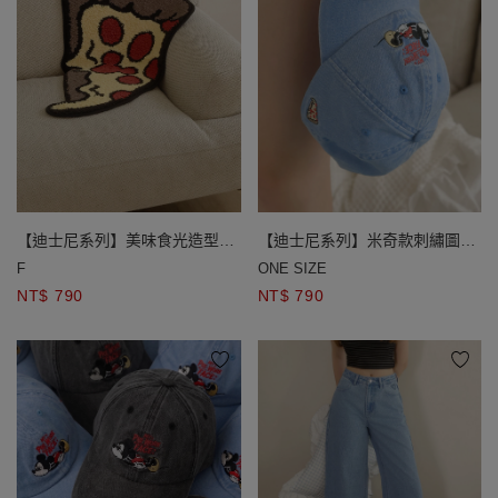
【迪士尼系列】美味食光造型地
【迪士尼系列】米奇款刺繡圖案
墊 爆米花款/披薩款
水洗牛仔棒球帽
F
ONE SIZE
NT$ 790
NT$ 790