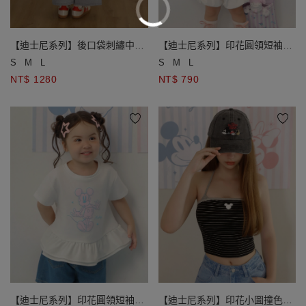
【迪士尼系列】後口袋刺繡中腰
【迪士尼系列】印花圓領短袖雙
水洗牛仔寬褲
層荷葉邊上衣(兒童款)
S
M
L
S
M
L
NT$ 1280
NT$ 790
【迪士尼系列】印花圓領短袖雙
【迪士尼系列】印花小圖撞色滾