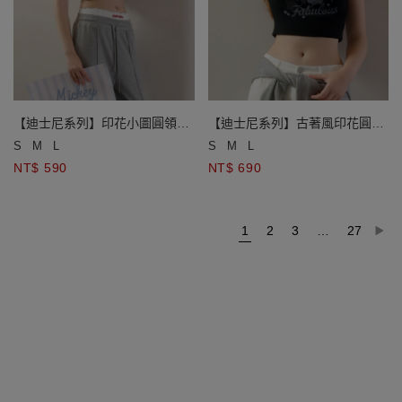
【迪士尼系列】印花小圖圓領短
【迪士尼系列】古著風印花圓領
袖短版華夫格上衣
短袖短版TEE
S
M
L
S
M
L
NT$ 590
NT$ 690
1
2
3
…
27