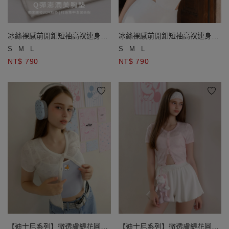
冰絲裸感前開釦短袖高衩連身衣
冰絲裸感前開釦短袖高衩連身衣
(附胸墊)
(附胸墊)
S
M
L
S
M
L
NT$ 790
NT$ 790
【迪士尼系列】微透膚緹花圓領
【迪士尼系列】微透膚緹花圓領