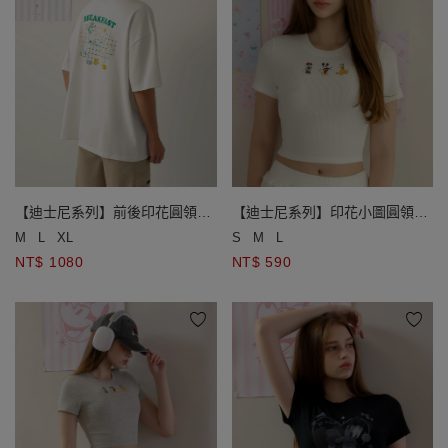
【迪士尼系列】前後印花圓領短
【迪士尼系列】印花小圖圓領短
袖寬版TEE(男款)
袖短版華夫格上衣
M
L
XL
S
M
L
NT$ 1080
NT$ 590