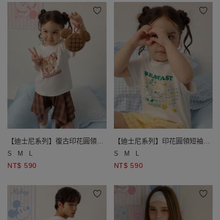
【迪士尼系列】復古印花圓領短
【迪士尼系列】印花圓領短袖
袖TEE(兒童款)
TEE(兒童款)
S
M
L
S
M
L
NT$ 590
NT$ 590