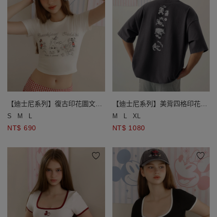
【迪士尼系列】復古印花圖文圓
【迪士尼系列】美背四格印花圓
領短袖短版 TEE
領短袖寬版TEE(男款)
S
M
L
M
L
XL
NT$ 690
NT$ 1080