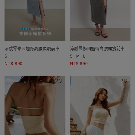
涼感零修圖翹臀高腰顯瘦前車線
涼感零修圖翹臀高腰顯瘦前車線
牛仔長裙
牛仔長裙
S
S
M
L
NT$ 890
NT$ 890