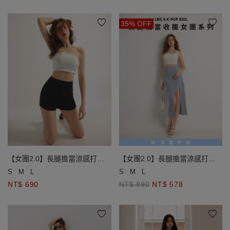
35% OFF
【女團2.0】長腿擔當涼感打褶
【女團2.0】長腿擔當涼感打褶
收腹女團短褲
收腹女團開衩長裙
S
M
L
S
M
L
NT$ 690
NT$ 890
NT$ 578