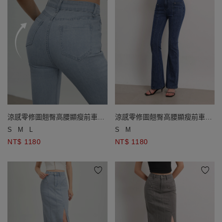
涼感零修圖翹臀高腰顯瘦前車線
涼感零修圖翹臀高腰顯瘦前車線
牛仔喇叭褲
牛仔喇叭褲
S
M
L
S
M
NT$ 1180
NT$ 1180