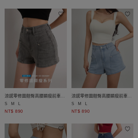
涼感零修圖翹臀高腰顯瘦前車線
涼感零修圖翹臀高腰顯瘦前車線
牛仔短褲
牛仔短褲
S
M
L
S
M
L
NT$ 890
NT$ 890