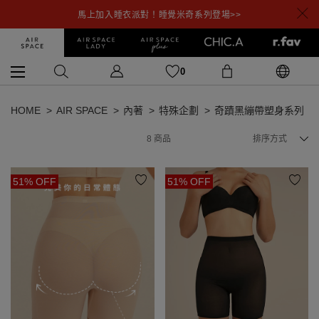
馬上加入睡衣派對！睡覺米奇系列登場>>
0
HOME
AIR SPACE
內著
特殊企劃
奇蹟黑繃帶塑身系列
8
商品
排序方式
51% OFF
51% OFF