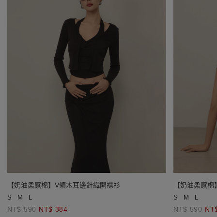
【奶油柔感棉】V領木耳邊針織開襟衫
【奶油柔感棉
S
M
L
S
M
L
NT$ 590
NT$ 384
NT$ 590
NT