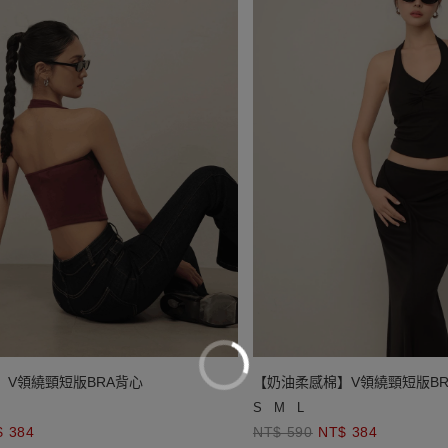
】V領繞頸短版BRA背心
【奶油柔感棉】V領繞頸短版BR
S
M
L
$ 384
NT$ 590
NT$ 384