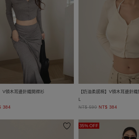
】V領木耳邊針織開襟衫
【奶油柔感棉】V領木耳邊針織
L
$ 384
NT$ 590
NT$ 384
35% OFF