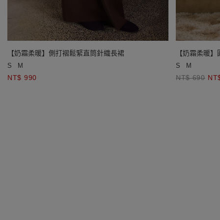
【奶霜柔暖】側打褶鬆緊直筒針織長裙
【奶霜柔暖】
S
M
S
M
NT$ 990
NT$ 690
NT