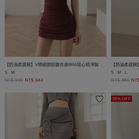
【奶油柔感棉】V領繞頸抓皺合身BRA背心短洋裝
【奶油柔感棉
S
M
S
M
L
NT$ 990
NT$ 644
NT$ 990
NT
35% OFF