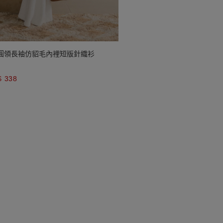
圓領長袖仿貂毛內裡短版針織衫
$ 338