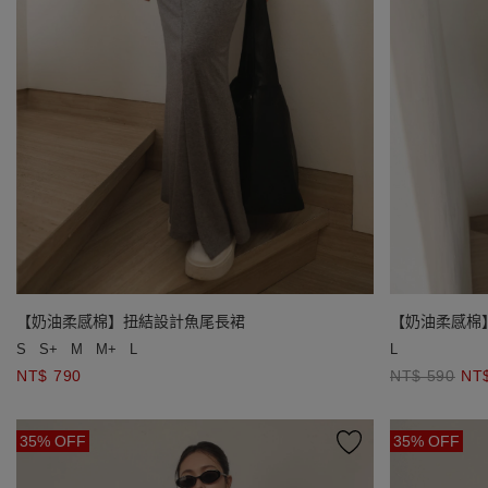
【奶油柔感棉】扭結設計魚尾長裙
【奶油柔感棉
S
S+
M
M+
L
L
NT$ 790
NT$ 590
NT
35% OFF
35% OFF