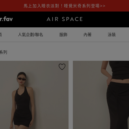
馬上加入睡衣派對！睡覺米奇系列登場>>
銷
人氣企劃/聯名
服飾
內著
泳裝
系列