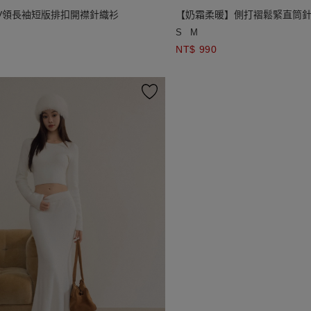
V領長袖短版排扣開襟針織衫
【奶霜柔暖】側打褶鬆緊直筒
S
M
NT$ 990