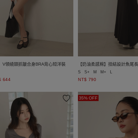
】V領繞頸抓皺合身BRA背心短洋裝
【奶油柔感棉】扭結設計魚尾
S
S+
M
M+
L
$ 644
NT$ 790
35% OFF