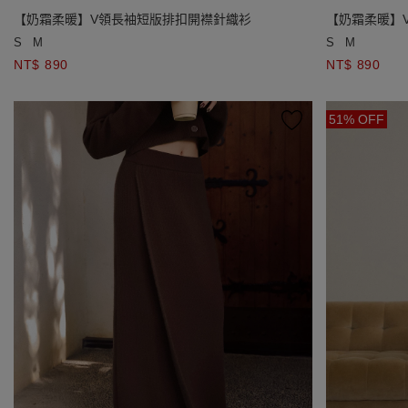
【奶霜柔暖】V領長袖短版排扣開襟針織衫
【奶霜柔暖】
S
M
S
M
NT$ 890
NT$ 890
51% OFF