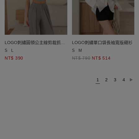
LOGO刺繡圓領公主線剪裁抓皺
LOGO刺繡單口袋長袖寬版襯衫
短袖短版TEE
S
L
S
M
NT$ 390
NT$ 790
NT$ 514
1
2
3
4