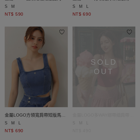
鍊開襟針織衫
牛仔背心
S
M
S
M
L
NT$ 590
NT$ 690
SOLD
OUT
金屬LOGO方領寬肩帶短版馬甲
金屬LOGO多WAY綁帶細肩帶羅
牛仔背心
紋短版BRA背心
S
M
L
S
M
L
NT$ 690
NT$ 490