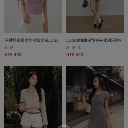
不對稱領綁帶側抓皺金屬LOGO
LOGO刺繡暗門襟長袖短版襯衫
無袖上衣
S
M
S
M
L
NT$ 490
NT$ 590