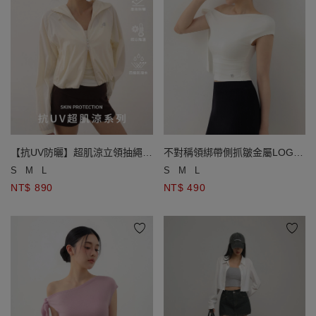
【抗UV防曬】超肌涼立領抽繩連
不對稱領綁帶側抓皺金屬LOGO
帽短版外套
無袖上衣
S
M
L
S
M
L
NT$ 890
NT$ 490