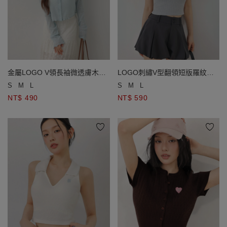
金屬LOGO V領長袖微透膚木耳
LOGO刺繡V型翻領短版羅紋針
邊短版開襟針織衫
織背心(附胸墊)
S
M
L
S
M
L
NT$ 490
NT$ 590