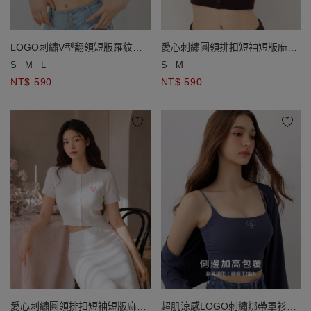
LOGO刺繡V型翻領短版羅紋針
愛心刺繡圓領排扣短袖短版麻花
織背心(附胸墊)
針織開襟衫
S
M
L
S
M
NT$ 590
NT$ 590
愛心刺繡圓領排扣短袖短版麻花
超肌涼感LOGO刺繡綁帶罩衫細