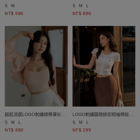
針織開襟衫
肩帶背心套裝(附胸墊)
S
M
S
M
L
NT$ 590
NT$ 890
超肌涼感LOGO刺繡綁帶罩衫細
LOGO刺繡圓領排扣短袖條紋木
肩帶背心套裝(附胸墊)
耳邊開襟衫
S
M
L
S
M
L
NT$ 890
NT$ 299