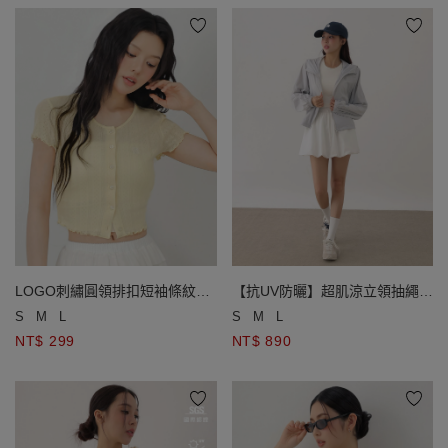
LOGO刺繡圓領排扣短袖條紋木
【抗UV防曬】超肌涼立領抽繩連
耳邊開襟衫
帽短版外套
S
M
L
S
M
L
NT$ 299
NT$ 890