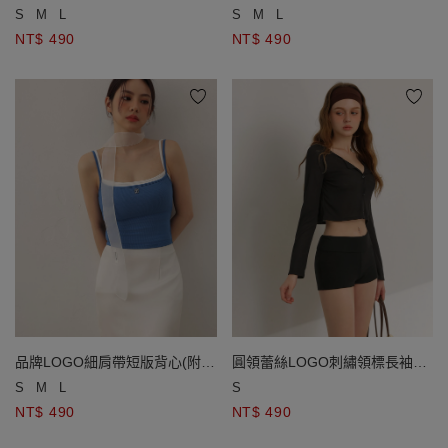
墊)
墊)
S
M
L
S
M
L
NT$ 490
NT$ 490
品牌LOGO細肩帶短版背心(附胸
圓領蕾絲LOGO刺繡領標長袖短
墊)
版排扣開襟針織衫
S
M
L
S
NT$ 490
NT$ 490