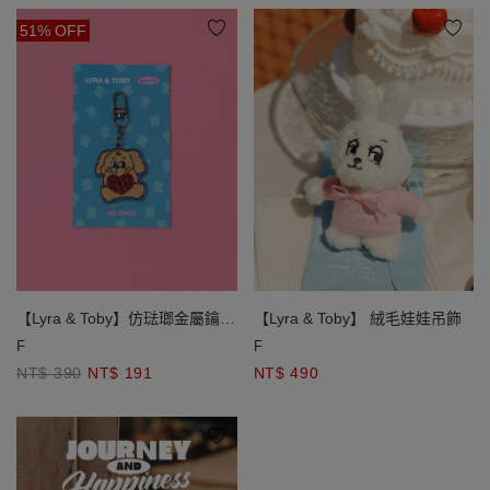
51% OFF
【Lyra & Toby】仿琺瑯金屬鑰匙
【Lyra & Toby】 絨毛娃娃吊飾
圈
F
F
NT$ 390
NT$ 191
NT$ 490