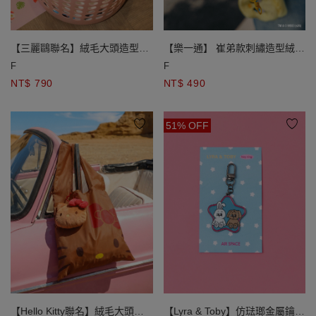
【三麗鷗聯名】絨毛大頭造型零
【樂一通】 崔弟款刺繡造型絨毛
錢包隨身鏡吊飾
耳機包吊飾
F
F
NT$ 790
NT$ 490
51% OFF
【Hello Kitty聯名】絨毛大頭造
【Lyra & Toby】仿琺瑯金屬鑰匙