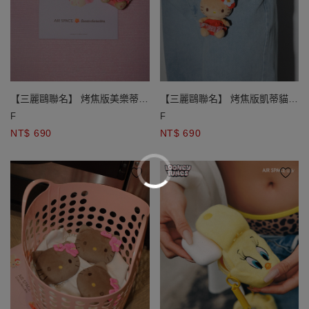
【三麗鷗聯名】 烤焦版美樂蒂絨
【三麗鷗聯名】 烤焦版凱蒂貓絨
毛娃娃吊飾
毛娃娃吊飾
F
F
NT$ 690
NT$ 690