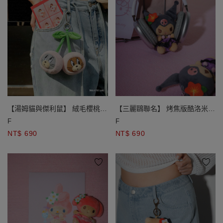
【湯姆貓與傑利鼠】 絨毛櫻桃造
【三麗鷗聯名】 烤焦版酷洛米絨
型吊飾
毛娃娃吊飾
F
F
NT$ 690
NT$ 690