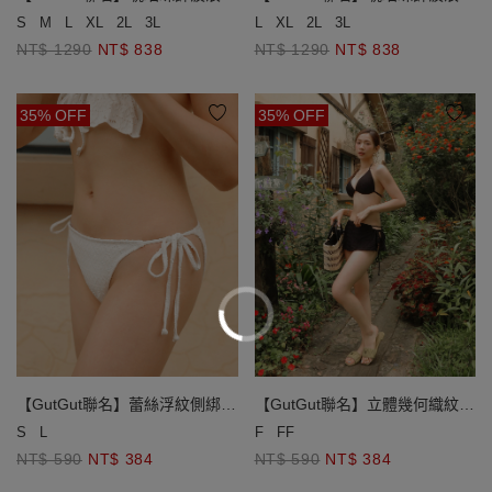
紋繞頸比基尼
紋繞頸比基尼
S
M
L
XL
2L
3L
L
XL
2L
3L
NT$ 1290
NT$ 838
NT$ 1290
NT$ 838
35% OFF
35% OFF
【GutGut聯名】蕾絲浮紋側綁帶
【GutGut聯名】立體幾何織紋綁
泳褲
帶外罩短裙
S
L
F
FF
NT$ 590
NT$ 384
NT$ 590
NT$ 384