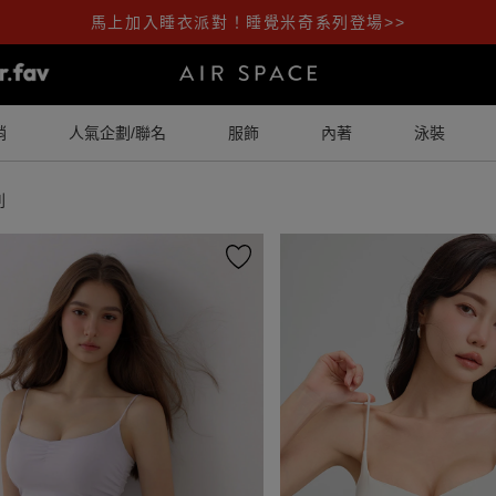
馬上加入睡衣派對！睡覺米奇系列登場>>
銷
人氣企劃/聯名
服飾
內著
泳裝
列