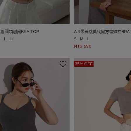
爾圓領削肩BRA TOP
AiR零著感莫代爾方領短袖BRA 
+
L
L+
S
M
L
NT$ 590
35% OFF