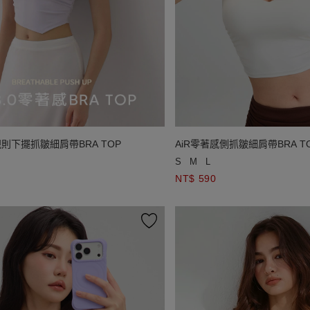
規則下擺抓皺細肩帶BRA TOP
AiR零著感側抓皺細肩帶BRA T
S
M
L
NT$ 590