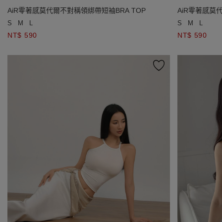
AiR零著感莫代爾不對稱領綁帶短袖BRA TOP
AiR零著感莫
S
M
L
S
M
L
NT$ 590
NT$ 590