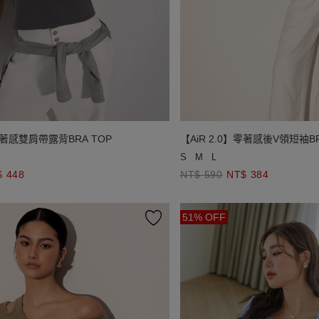
】零著感雙肩帶露背BRA TOP
【AiR 2.0】零著感後V領短袖BR
S
M
L
$ 448
NT$ 590
NT$ 384
51% OFF