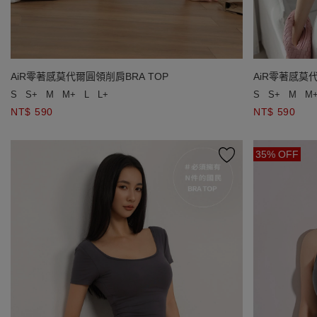
AiR零著感莫代爾圓領削肩BRA TOP
AiR零著感莫代
S
S+
M
M+
L
L+
S
S+
M
M
NT$ 590
NT$ 590
35% OFF