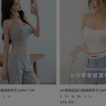
代爾細肩帶平口BRA TOP
AiR零著感莫代爾細肩帶平口BRA
+
L
L+
S
S+
M
M+
L
L+
NT$ 490