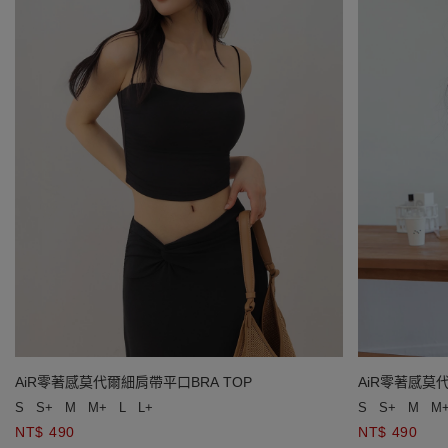
AiR零著感莫代爾細肩帶平口BRA TOP
AiR零著感莫
S
S+
M
M+
L
L+
S
S+
M
M
NT$ 490
NT$ 490