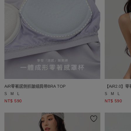
AiR零著感側抓皺細肩帶BRA TOP
【AiR2.0】
S
M
L
S
M
L
NT$ 590
NT$ 590