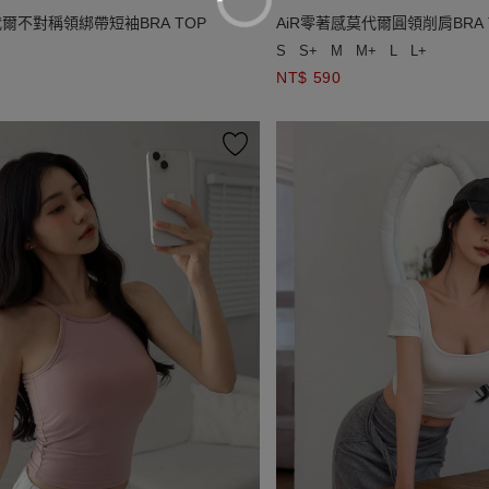
代爾不對稱領綁帶短袖BRA TOP
AiR零著感莫代爾圓領削肩BRA 
S
S+
M
M+
L
L+
NT$ 590