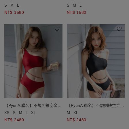
兩件式比基尼套裝
兩件式比基尼套裝
S
M
L
S
M
L
NT$ 1580
NT$ 1580
【PyunA.聯名】不規則鏤空金鍊
【PyunA.聯名】不規則鏤空金鍊
平口單肩連身泳衣
平口單肩連身泳衣
XS
S
M
L
XL
M
XL
NT$ 2480
NT$ 2480