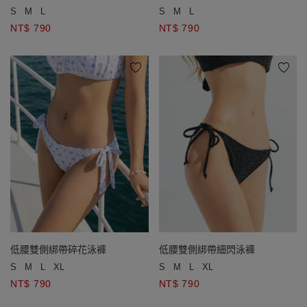
搭長裙
搭長裙
S
M
L
S
M
L
NT$ 790
NT$ 790
低腰雙側綁帶碎花泳褲
低腰雙側綁帶細閃泳褲
S
M
L
XL
S
M
L
XL
NT$ 790
NT$ 790