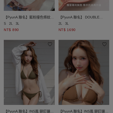
【PyunA.聯名】藍粉撞色條紋側
【PyunA.聯名】 DOUBLE
綁帶低腰泳褲
PUSH終極美波條紋雙綁比基尼
S
2L
3L
2L
3L
NT$ 890
NT$ 1690
【PyunA.聯名】INS風 鉚釘鑲邊
【PyunA.聯名】INS風 鉚釘鑲邊