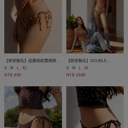
【妍安聯名】低腰格紋雙側綁帶
【妍安聯名】DOUBLE
泳褲
PUSH2.0 水陸兩穿格紋比基尼
S
M
L
XL
S
M
L
XL
NT$ 890
NT$ 1680