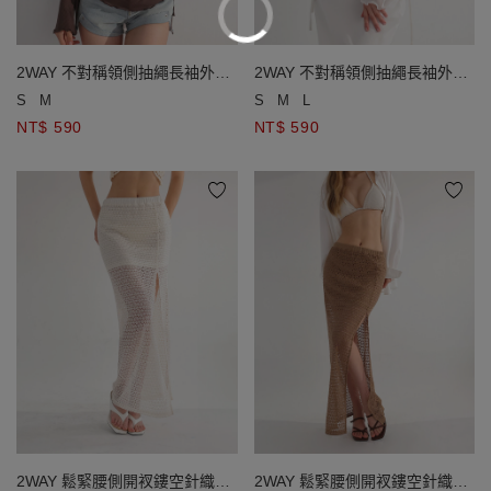
2WAY 不對稱領側抽繩長袖外搭
2WAY 不對稱領側抽繩長袖外搭
罩衫
罩衫
S
M
S
M
L
NT$ 590
NT$ 590
2WAY 鬆緊腰側開衩鏤空針織外
2WAY 鬆緊腰側開衩鏤空針織外