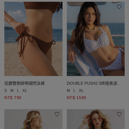
低腰雙側綁帶細閃泳褲
DOUBLE PUSH2.0終極美波抓
皺碎花比基尼
S
M
L
XL
M
L
XL
NT$ 790
NT$ 1580