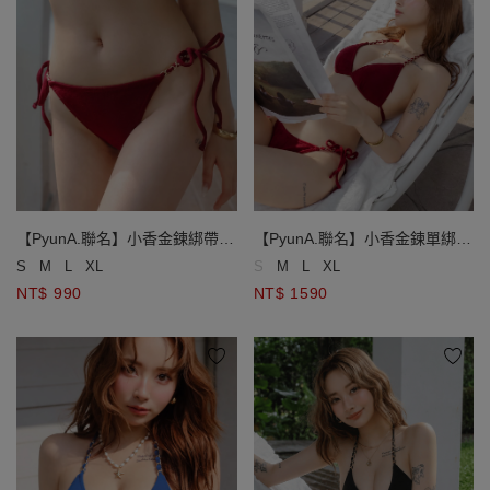
【PyunA.聯名】小香金鍊綁帶低
【PyunA.聯名】小香金鍊單綁帶
腰泳褲
小巧杯比基尼
S
M
L
XL
S
M
L
XL
NT$ 990
NT$ 1590