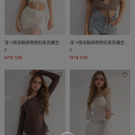
深 V領流蘇綁帶側扣美背鏤空針
深 V領流蘇綁帶側扣美背鏤空針
織外搭背心
織外搭背心
F
F
NT$ 590
NT$ 590