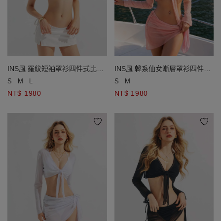
INS風 羅紋短袖罩衫四件式比基
INS風 韓系仙女漸層罩衫四件式
尼套裝
比基尼套裝
S
M
L
S
M
NT$ 1980
NT$ 1980