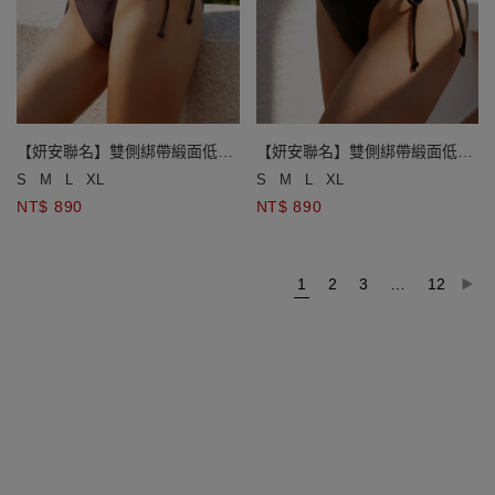
【妍安聯名】雙側綁帶緞面低腰
【妍安聯名】雙側綁帶緞面低腰
泳褲
泳褲
S
M
L
XL
S
M
L
XL
NT$ 890
NT$ 890
1
2
3
…
12