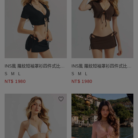
INS風 羅紋短袖罩衫四件式比基
INS風 羅紋短袖罩衫四件式比基
尼套裝
尼套裝
S
M
L
S
M
L
NT$ 1980
NT$ 1980