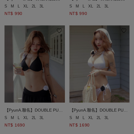
帶低腰泳褲
帶低腰泳褲
S
M
L
XL
2L
3L
S
M
L
XL
2L
3L
NT$ 990
NT$ 990
【PyunA.聯名】DOUBLE PUSH
【PyunA.聯名】DOUBLE PUSH
終極美波小香風玫瑰雙綁比基尼
終極美波小香風玫瑰雙綁比基尼
S
M
L
XL
2L
3L
S
M
L
XL
2L
3L
NT$ 1690
NT$ 1690