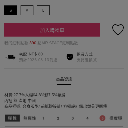
S
M
L
加入購物車
我的紅利點數
390
點AIR SPACE紅利點數
宅配 NT$ 80
退貨方式
預計2026-08-13到達
支持退換貨
商品資訊
材質:27.7%人棉64.8%滌7.5%氨綸
內裡:無 產地:中國
商品描述: 合身版型/ 前抓皺設計/ 方領設計露出鎖骨更顯瘦