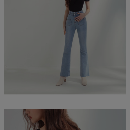
身形尺寸對照表
※ 顏色請參考單品圖片較為接近，但因圖檔顏色會因個人電腦螢幕
設定差異略有不同，請以實際商品顏色為準。
※ 請將深色衣物與淺色衣物分開洗滌。