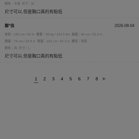
顏色：卡其
尺寸：M
尺寸可以,但是胸口真的有點低
鄭*佳
2026-08-04
身高：160 cm / 63 in
體重：56 kg / 123.5 lbs
胸圍：90 cm / 35.4 in
腰圍：76 cm / 29.9 in
臀圍：102 cm / 40.2 in
體型：梨型
顏色：白
尺寸：L
尺寸可以,但是胸口真的有點低
1
2
3
4
5
6
7
8