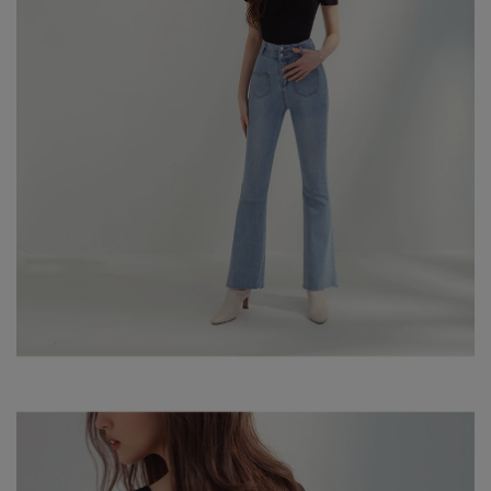
身形尺寸對照表
※ 顏色請參考單品圖片較為接近，但因圖檔顏色會因個人電腦螢幕
設定差異略有不同，請以實際商品顏色為準。
※ 請將深色衣物與淺色衣物分開洗滌。