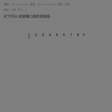
腰圍：76 cm / 29.9 in
臀圍：102 cm / 40.2 in
體型：梨型
顏色：卡其
尺寸：L
尺寸可以,但是胸口真的有點低
1
2
3
4
5
6
7
8