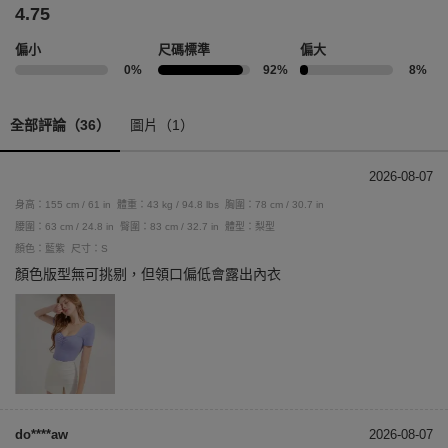
4.75
偏小
尺碼標準
偏大
0%
92%
8%
全部評論（36）
圖片（1）
2026-08-07
身高：155 cm / 61 in
體重：43 kg / 94.8 lbs
胸圍：78 cm / 30.7 in
腰圍：63 cm / 24.8 in
臀圍：83 cm / 32.7 in
體型：梨型
顏色：藍紫
尺寸：S
顏色版型無可挑剔，但領口偏低會露出內衣
do****aw
2026-08-07