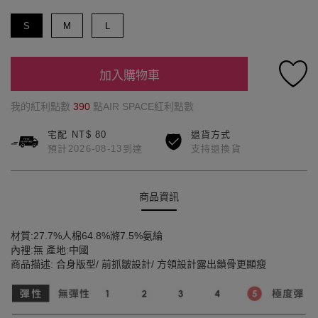
S
M
L
加入購物車
我的紅利點數
390
點AIR SPACE紅利點數
宅配 NT$ 80
退貨方式
預計2026-08-13到達
支持退換貨
商品資訊
材質:27.7%人棉64.8%滌7.5%氨綸
內裡:無 產地:中國
商品描述: 合身版型/ 前抓皺設計/ 方領設計露出鎖骨更顯瘦