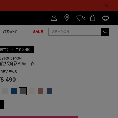
0
鞋款/配件
SALE
搭衣著 ‧ 二件$798
829004014004
懶微透寬鬆針織上衣
 REVIEWS
$ 490