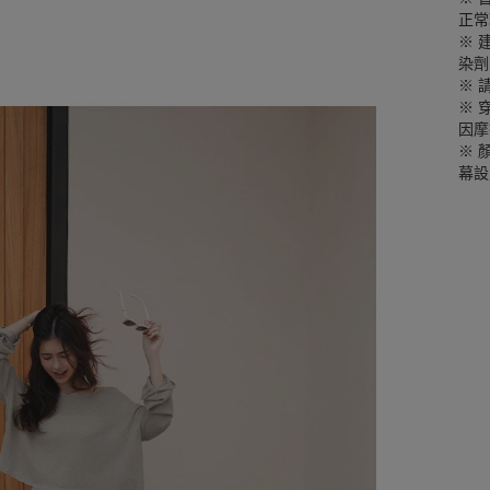
正常
※ 
染劑
※ 
※ 
因摩
※ 
幕設