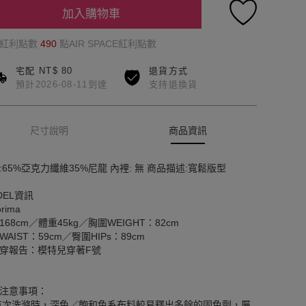
加入購物車
的紅利點數
490
點AIR SPACE紅利點數
宅配 NT$ 80
退貨方式
預計2026-08-11到達
支持退換貨
尺寸說明
商品資訊
:65%亞克力纖維35%尼龍 內裡: 無 商品描述:寬鬆版型
DEL資訊
rima
168cm／體重45kg／胸圍WEIGHT：82cm
WAIST：59cm／臀圍HIPs：89cm
穿報告：模特兒穿著F號
注意事項：
首次洗滌時，深色／飽和色系布料較易釋出多餘的固色劑，屬