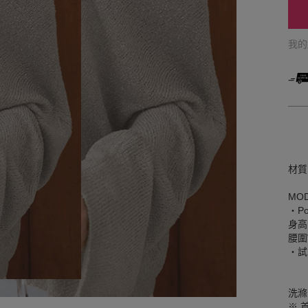
我
材質
MO
‧Po
身高
腰圍
‧試
洗滌
※ 