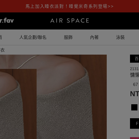
馬上加入睡衣派對！睡覺米奇系列登場>>
銷
人氣企劃/聯名
服飾
內著
泳裝
上衣
百
2131
慵
67
NT
F