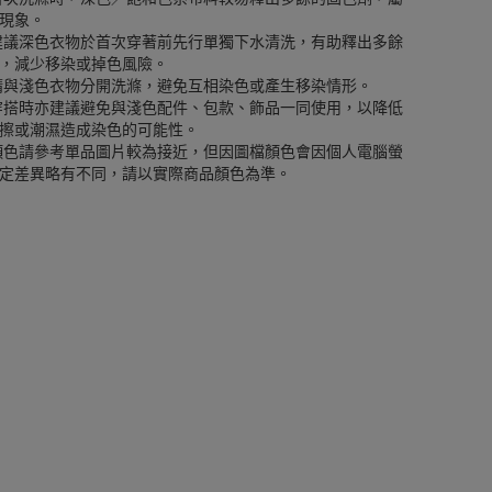
現象。
建議深色衣物於首次穿著前先行單獨下水清洗，有助釋出多餘
，減少移染或掉色風險。
請與淺色衣物分開洗滌，避免互相染色或產生移染情形。
穿搭時亦建議避免與淺色配件、包款、飾品一同使用，以降低
擦或潮濕造成染色的可能性。
顏色請參考單品圖片較為接近，但因圖檔顏色會因個人電腦螢
定差異略有不同，請以實際商品顏色為準。