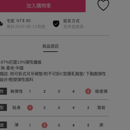
加入購物車
宅配 NT$ 80
退貨方式
預計2026-08-12到達
支持退換貨
商品資訊
:87%尼龍13%彈性纖維
:無 產地:中國
描述: 附可拆式月牙襯墊/附不可拆C型爆乳胸墊/ 下胸圍彈性
設計/輕塑彈性面料