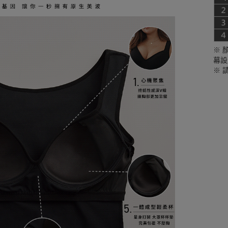
※ 
幕設
※ 