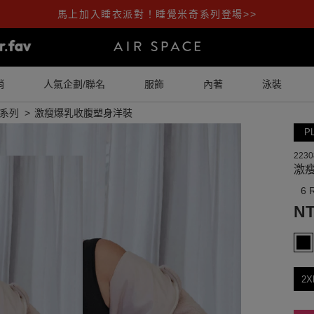
馬上加入睡衣派對！睡覺米奇系列登場>>
銷
人氣企劃/聯名
服飾
內著
泳裝
系列
激瘦爆乳收腹塑身洋裝
P
2230
激
6 
NT
2X