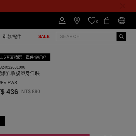
0
鞋款/配件
SALE
LUS春夏精選．單件49折起
824022001006
瘦爆乳收腹塑身洋裝
REVIEWS
$ 436
NT$ 890
L