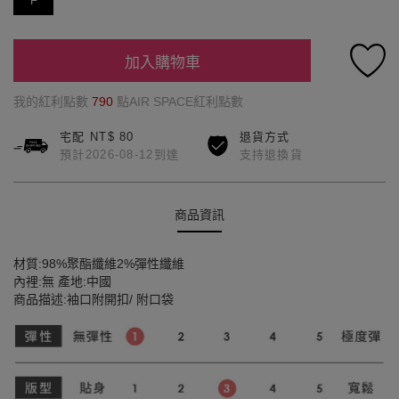
F
加入購物車
我的紅利點數
790
點AIR SPACE紅利點數
宅配 NT$ 80
退貨方式
預計2026-08-12到達
支持退換貨
商品資訊
材質:98%聚酯纖維2%彈性纖維
內裡:無 產地:中國
商品描述:袖口附開扣/ 附口袋