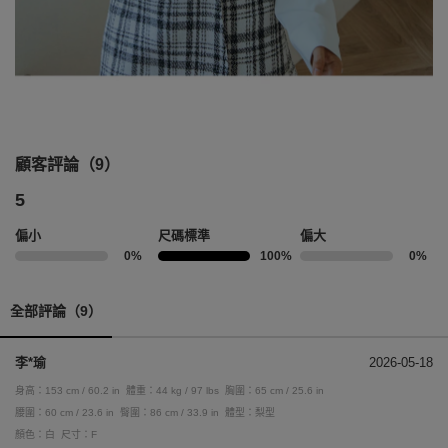
顧客評論（9）
5
偏小
尺碼標準
偏大
0%
100%
0%
全部評論（9）
李*瑜
2026-05-18
身高：153 cm / 60.2 in
體重：44 kg / 97 lbs
胸圍：65 cm / 25.6 in
腰圍：60 cm / 23.6 in
臀圍：86 cm / 33.9 in
體型：梨型
顏色：白
尺寸：F