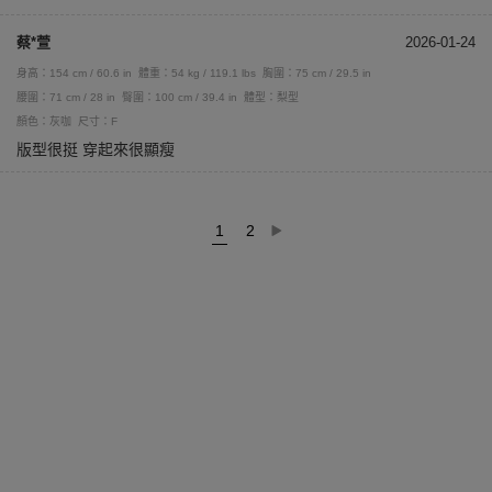
蔡*萱
2026-01-24
身高：154 cm / 60.6 in
體重：54 kg / 119.1 lbs
胸圍：75 cm / 29.5 in
腰圍：71 cm / 28 in
臀圍：100 cm / 39.4 in
體型：梨型
顏色：灰咖
尺寸：F
版型很挺 穿起來很顯瘦
1
2