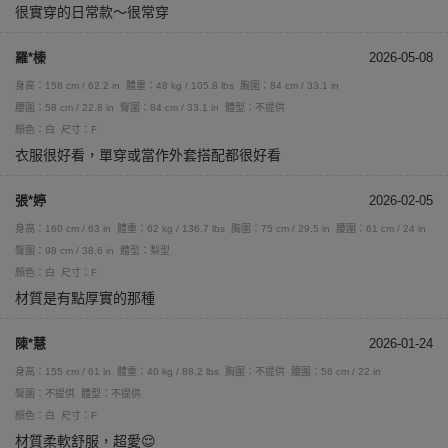
很實穿的日常款～很常穿
羅*榛
2026-05-08
身高：158 cm / 62.2 in
體重：48 kg / 105.8 lbs
胸圍：84 cm / 33.1 in
腰圍：58 cm / 22.8 in
臀圍：84 cm / 33.1 in
體型：不提供
顏色：白
尺寸：F
衣服很好看，單穿或當作外套搭配都很好看
張*婷
2026-02-05
身高：160 cm / 63 in
體重：62 kg / 136.7 lbs
胸圍：75 cm / 29.5 in
腰圍：61 cm / 24 in
臀圍：98 cm / 38.6 in
體型：梨型
顏色：白
尺寸：F
材質是有點厚實的那種
陳*慧
2026-01-24
身高：155 cm / 61 in
體重：40 kg / 88.2 lbs
胸圍：不提供
腰圍：56 cm / 22 in
臀圍：不提供
體型：不提供
顏色：白
尺寸：F
材質柔軟舒服，超愛😌