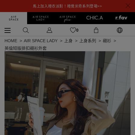
馬上加入睡衣派對！睡覺米奇系列登場>>
0
HOME
AIR SPACE LADY
上身
上身系列
襯衫
英倫短版排扣襯衫外套