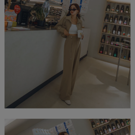
※ 顏色請參考單品圖片較為接近，但因圖檔顏色會因個人電腦螢幕
設定差異略有不同，請以實際商品顏色為準。
※ 請將深色衣物與淺色衣物分開洗滌。