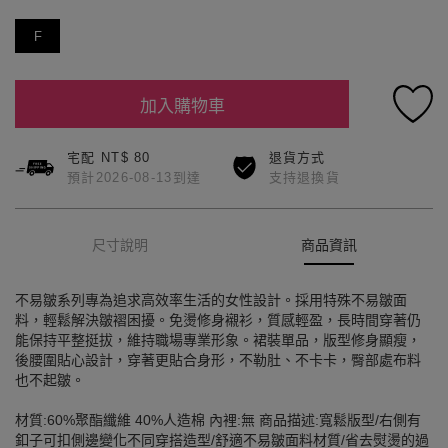
F
加入購物車
宅配 NT$ 80
退貨方式
預計2026-08-13到達
支持退換貨
尺寸說明
商品資訊
不易皺系列專為追求高效率生活的女性設計。採用特殊不易皺面
料，輕鬆解決皺褶困擾。免燙修身襯衫，質感輕盈，長時間穿著仍
能保持平整挺拔，維持職場專業形象。裙裝單品，版型修身顯瘦，
後腰圍貼心設計，穿著更貼合身形，不勒肚、不卡卡，臀部處布料
也不起皺。
材質:60%聚酯纖維 40%人造棉 內裡:無 商品描述:寬鬆版型/右側有
釦子可扣側邊變化不同穿搭造型/舒適不易皺面料材質/省去熨燙的過