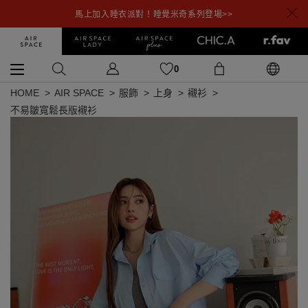
馬上加入睡衣派對！睡覺米奇系列登場>>
0
HOME
AIR SPACE
服飾
上身
襯衫
不易皺寬鬆長版襯衫