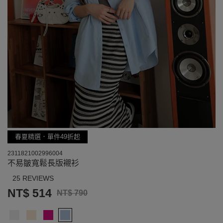
春夏精選．單件49折起
2311821002996004
不易皺寬鬆長版襯衫
25 REVIEWS
NT$ 514
NT$ 790