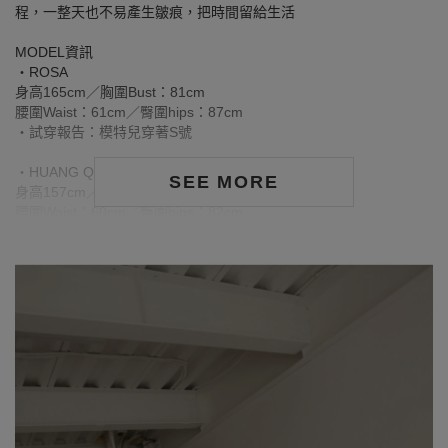
程，一整天也不易產生皺痕，把時間留給生活
MODEL資訊
‧ROSA
身高165cm／胸圍Bust：81cm
腰圍Waist：61cm／臀圍hips：87cm
‧試穿報告：模特兒穿著S號
‧HUANG QING
SEE MORE
身高157cm／胸圍Bust：79cm
腰圍Waist：60cm／臀圍hips：82cm
‧試穿報告：模特兒穿著S號
洗滌注意事項：
※ 首次洗滌時，深色／飽和色系布料較易釋出多餘的固色劑，屬正
常現象。
※ 建議深色衣物於首次穿著前先行單獨下水清洗，有助釋出多餘染
劑，減少移染或掉色風險。
※ 請與淺色衣物分開洗滌，避免互相染色或產生移染情形。
※ 穿搭時亦建議避免與淺色配件、包款、飾品一同使用，以降低因
摩擦或潮濕造成染色的可能性。