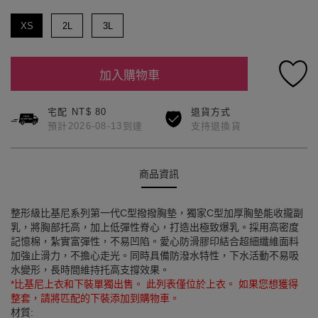
XS
2L
3L
加入購物車
宅配 NT$ 80
退貨方式
預計2026-08-13到達
支持退換貨
商品資訊
整形級比基尼系列第一代C型撥撥胸墊，獨家C型加厚胸墊能收攏副
乳，將胸部托高，加上低彈性脊心，打造出極致爆乳。採用高密度
記憶棉，紮實富彈性，不易凹陷。愛心防滑膠印結合超細纖維面料
加強止滑力，不擔心走光。同時具備防潑水特性，下水活動不易吸
水變形，長時間維持托高支撐效果。
*比基尼上衣和下裝單獨出售。 此列表僅位於上衣。 如果您想獲得
整套，請將匹配的下裝添加到購物車。
材質: