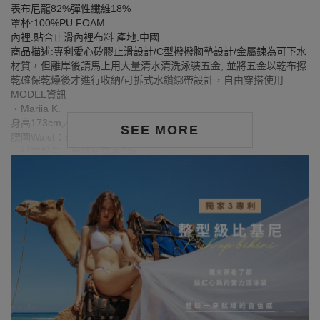
表布尼龍82%彈性纖維18%
罩杯:100%PU FOAM
內裡:貼合止滑內裡布料 產地:中國
商品描述:專利愛心矽膠止滑設計/C型撥撥胸墊設計/金屬鍊為可下水
材質，但離岸後請馬上用大量清水清洗泳裝五金, 並將五金以乾布擦
乾確保乾燥後才進行收納/可拆式水鑽綁帶設計，自由穿搭使用
MODEL資訊
‧Mariia K.
身高173cm／體重50kg／胸圍Bust：83cm
SEE MORE
腰圍Waist：57cm／臀圍hips：88cm
‧試穿報告：模特兒穿著S號