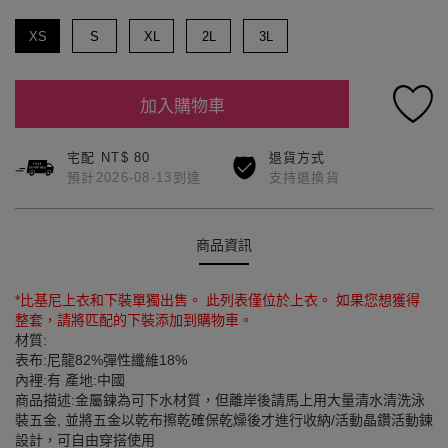
XS
S
XL
2L
3L
加入購物車
宅配 NT$ 80
退貨方式
預計2026-08-13到達
支持退換貨
商品資訊
*比基尼上衣和下裝單獨出售。 此列表僅位於上衣。 如果您想獲得
整套，請將匹配的下裝添加到購物車。
材質:
表布:尼龍82%彈性纖維18%
內裡:有 產地:中國
商品描述:金屬鍊為可下水材質，但離岸後請馬上用大量清水清洗泳
裝五金, 並將五金以乾布擦乾確保乾燥後才進行收納/活動晶鑽活動鍊
設計，可自由穿搭使用