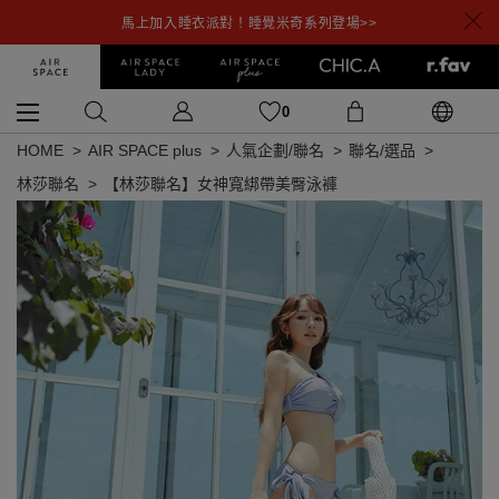
馬上加入睡衣派對！睡覺米奇系列登場>>
0
HOME
AIR SPACE plus
人氣企劃/聯名
聯名/選品
林莎聯名
【林莎聯名】女神寬綁帶美臀泳褲