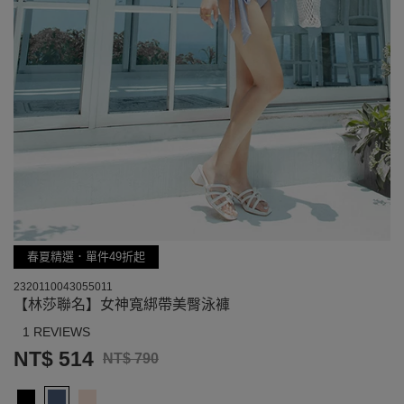
春夏精選．單件49折起
2320110043055011
【林莎聯名】女神寬綁帶美臀泳褲
1 REVIEWS
NT$ 514
NT$ 790