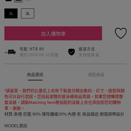
2L
3L
加入購物車
宅配 NT$ 80
退貨方式
預計2026-08-13到達
支持退換貨
商品資訊
搭配商品
*請留意，我們的比基尼上衣和下裝是分開出售的，尺寸、造型與顏
色可以自行混搭。您目前瀏覽的是泳褲商品頁面，如果您想購買整
套泳裝，請點Matching Item將搭配的泳裝上衣也添加到您的購物
車，謝謝。
材質:表裡:尼龍 80% 彈性纖維20% 內裡:有 商品描述:側寬綁帶設計
MODEL資訊