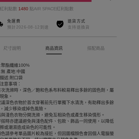
的紅利點數
1480
點AIR SPACE紅利點數
免運費
退貨方式
預計2026-08-12到達
支持退換貨
尺寸說明
商品資訊
搭配商品
:聚酯纖維100%
:無 產地:中國
描述:附口袋
注意事項：
首次洗滌時，深色／飽和色系布料較易釋出多餘的固色劑，屬
現象。
建議深色衣物於首次穿著前先行單獨下水清洗，有助釋出多餘
，減少移染或掉色風險。
請與淺色衣物分開洗滌，避免互相染色或產生移染情形。
穿搭時亦建議避免與淺色配件、包款、飾品一同使用，以降低
擦或潮濕造成染色的可能性。
顏色請參考單品圖片較為接近，但因圖檔顏色會因個人電腦螢