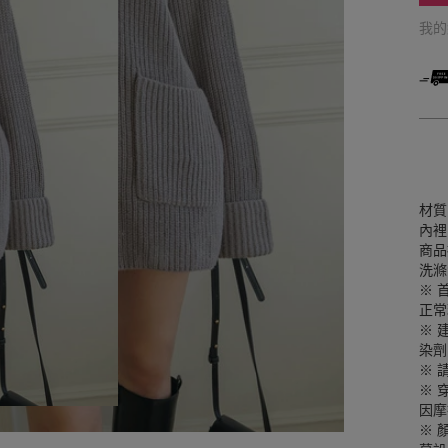
我
材質
內裡
商品
洗滌
※ 
正常
※ 
染劑
※ 
※ 
因摩
※ 