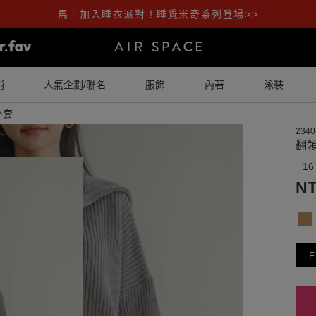
馬上加入睡衣派對！睡覺米奇系列登場>>
銷
人氣企劃/聯名
服飾
內著
泳裝
外套
2340
翻
16
NT
F