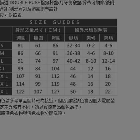
描述:DOUBLE PUSH撥撥杯墊/月牙側襯墊/肩帶可調節/後附
背釦/隱形背釦及透氣網布設計
尺寸對照表
顏色請參考單品圖片較為接近，但因圖檔顏色會因個人電腦螢
定差異略有不同，請以實際商品顏色為準。
請將深色衣物與淺色衣物分開洗滌。