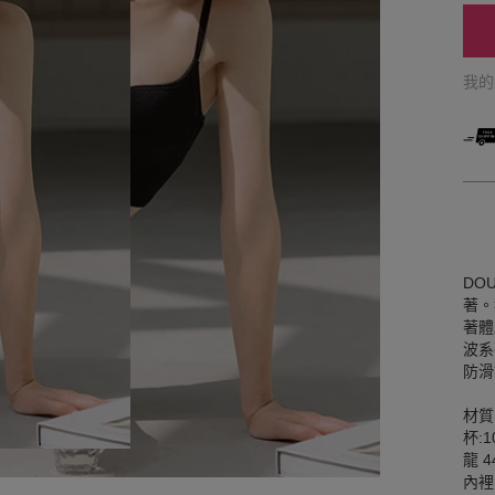
我
DO
著。
著體
波系
防滑
材質
杯:
龍 
內裡