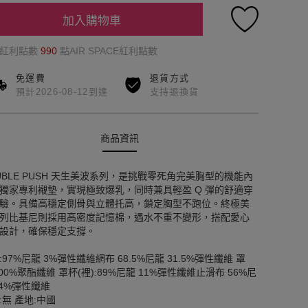
加入購物車
的紅利點數
990
點AIR SPACE紅利點數
免運費
退貨方式
預計2026-08-12到達
支持退換貨
商品資訊
UBLE PUSH 天生美波系列，是挑戰零死角完美胸型的機能內
獨家專利襯墊，實現極致爆乳，同時兼具輕盈 Q 彈的舒適穿
驗。具備高穩定側骨與立體托高，鎖定胸型不跑位。終極美
列比基尼則採用高密度記憶棉，遇水不重不變形，搭配愛心
設計，確保穩定支撐。
:97%尼龍 3%彈性纖維網布 68.5%尼龍 31.5%彈性纖維 罩
100%聚酯纖維 罩杯(裡):89%尼龍 11%彈性纖維止滑布 56%尼
44%彈性纖維
:無 產地:中國