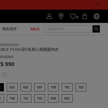
0
鞋款/配件
SALE
115001001111
UBLE PUSH深V低脊心無鋼圈內衣
REVIEWS
$ 990
C
65D
65E
65F
70B
70C
70D
E
75B
75C
75D
80B
80C