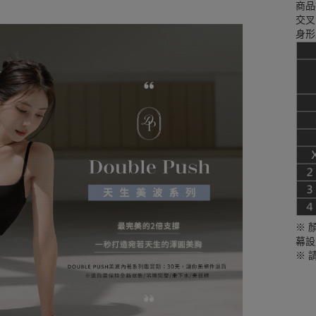
商品
交叉
身形
※ 
幕設
※ 