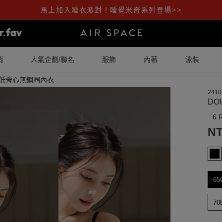
馬上加入睡衣派對！睡覺米奇系列登場>>
銷
人氣企劃/聯名
服飾
內著
泳裝
深V低脊心無鋼圈內衣
2410
DO
6 
NT
65
70