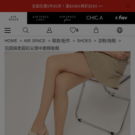
全館任選3件85折！滿$3800再折$380 >>
0
HOME
AIR SPACE
鞋款/配件
SHOES
涼鞋/拖鞋
羽感綿柔圓扣尖頭中跟穆勒鞋