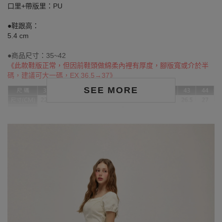
口里+帶版里：PU
●鞋跟高：
5.4 cm
●商品尺寸：35~42
《此款鞋版正常，但因前鞋頭做綿柔內裡有厚度，腳版寬或介於半
碼，建議可大一碼，EX 36.5→37》
SEE MORE