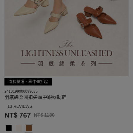
春夏精選．單件49折起
2410199006099035
羽感綿柔圓扣尖頭中跟穆勒鞋
13 REVIEWS
NT$ 767
NT$ 1180