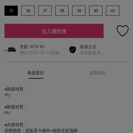
35
36
37
38
39
40
41
加入購物車
宅配 NT$ 80
退貨方式
預計2026-08-13到達
支持退換貨
商品資訊
搭配商品
●鞋面材質：
PU
●鞋墊材質：
PU
●內里材質：
前鞋頭里：透氣萊卡網布+綿柔空氣海綿