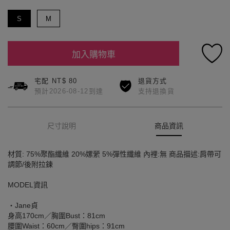
S
M
加入購物車
宅配 NT$ 80
退貨方式
預計2026-08-12到達
支持退換貨
尺寸說明
商品資訊
材質: 75%聚酯纖維 20%嫘縈 5%彈性纖維 內裡:無 商品描述:肩帶可
調節/後附拉鍊
MODEL資訊
‧Jane貞
身高170cm／胸圍Bust：81cm
腰圍Waist：60cm／臀圍hips：91cm