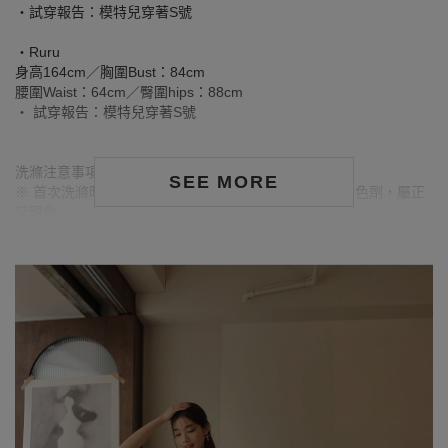
‧試穿報告：模特兒穿著S號
‧Ruru
身高164cm／胸圍Bust：84cm
腰圍Waist：64cm／臀圍hips：88cm
‧ 試穿報告：模特兒穿著S號
洗滌注意事項：
SEE MORE
※ 首次洗滌時，深色／飽和色系布料較易釋出多餘的固色劑，屬正
常現象。
※ 建議深色衣物於首次穿著前先行單獨下水清洗，有助釋出多餘染
劑，減少移染或掉色風險。
※ 請與淺色衣物分開洗滌，避免互相染色或產生移染情形。
※ 穿搭時亦建議避免與淺色配件、包款、飾品一同使用，以降低因
摩擦或潮濕造成染色的可能性。
※ 顏色請參考單品圖片較為接近，但因圖檔顏色會因個人電腦螢幕
設定差異略有不同，請以實際商品顏色為準。