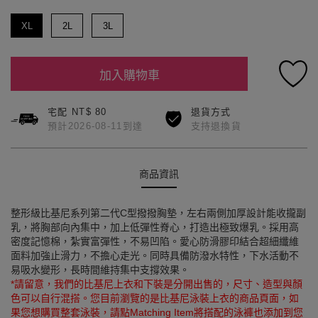
XL
2L
3L
加入購物車
宅配 NT$ 80
退貨方式
預計2026-08-11到達
支持退換貨
商品資訊
整形級比基尼系列第二代C型撥撥胸墊，左右兩側加厚設計能收攏副
乳，將胸部向內集中，加上低彈性脊心，打造出極致爆乳。採用高
密度記憶棉，紮實富彈性，不易凹陷。愛心防滑膠印結合超細纖維
面料加強止滑力，不擔心走光。同時具備防潑水特性，下水活動不
易吸水變形，長時間維持集中支撐效果。
*請留意，我們的比基尼上衣和下裝是分開出售的，尺寸、造型與顏
色可以自行混搭。您目前瀏覽的是比基尼泳裝上衣的商品頁面，如
果您想購買整套泳裝，請點Matching Item將搭配的泳褲也添加到您