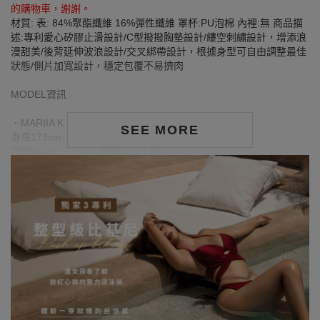
的購物車，謝謝。
材質: 表: 84%聚酯纖維 16%彈性纖維 罩杯:PU泡棉 內裡:無 商品描
述:專利愛心矽膠止滑設計/C型撥撥胸墊設計/縷空刺繡設計，增添浪
漫甜美/後背延伸波浪設計/交叉綁帶設計，根據身型可自由調整最佳
狀態/側片加寬設計，穩定包覆不易擠肉
MODEL資訊
‧MARIIA K.
SEE MORE
身高173cm／胸圍Bust：83cm
腰圍Waist：57cm／臀圍Hips：88cm
‧試穿報告：模特兒穿著S號