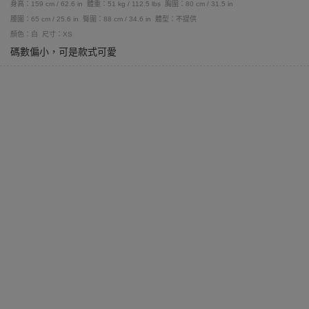
身高：159 cm / 62.6 in
體重：51 kg / 112.5 lbs
胸圍：80 cm / 31.5 in
腰圍：65 cm / 25.6 in
臀圍：88 cm / 34.6 in
體型：不提供
顏色：白
尺寸：XS
碼數偏小，可是款式可愛