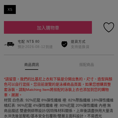
XS
加入購物車
宅配 NT$ 80
退貨方式
預計2026-08-12到達
支持退換貨
商品資訊
搭配商品
*請留意，我們的比基尼上衣和下裝是分開出售的，尺寸、造型與顏
色可以自行混搭。您目前瀏覽的是泳褲商品頁面，如果您想購買整
套泳裝，請點Matching Item將搭配的泳裝上衣也添加到您的購物
車，謝謝。
材質:白色表: 92%尼龍 8%彈性纖維 裡: 82%聚酯纖維 18%彈性纖維
橘紅表: 96%尼龍 4%彈性纖維 裡: 80%尼龍 20%彈性纖維 內裡:無
商品描述:雙邊側綁帶設計/因特殊材料關係，上岸後請盡快用大量清
水沖洗後並壓乾/基本安全包覆款/雙層主面料設計，不易透光