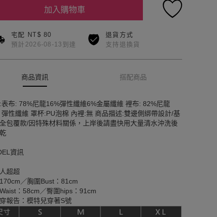
加入購物車
宅配 NT$ 80
退貨方式
預計2026-08-13到達
支持退換貨
商品資訊
搭配商品
:表布: 78%尼龍16%彈性纖維6%金屬纖維 裡布: 82%尼龍
% 彈性纖維 罩杯:PU泡棉 內裡:無 商品描述:雙邊側綁帶設計/基
全包覆款/因特殊材料關係，上岸後請盡快用大量清水沖洗後
乾
DEL資訊
人超超
170cm／胸圍Bust：81cm
aist：58cm／臀圍hips：91cm
穿報告：模特兒穿著S號