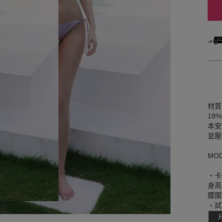
材質
18
本安
並壓
MO
‧卡
身高
腰圍W
‧試