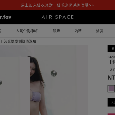
馬上加入睡衣派對！睡覺米奇系列登場>>
銷
人氣企劃/聯名
服飾
內著
泳裝
名】波光粼粼側綁帶泳褲
春
2420
【
3 
NT
X