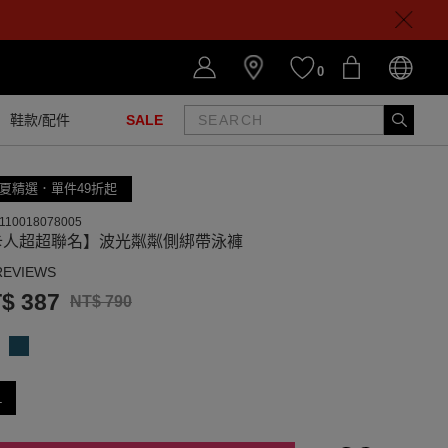
0
鞋款/配件
SALE
夏精選．單件49折起
110018078005
卡人超超聯名】波光粼粼側綁帶泳褲
REVIEWS
$ 387
NT$ 790
L