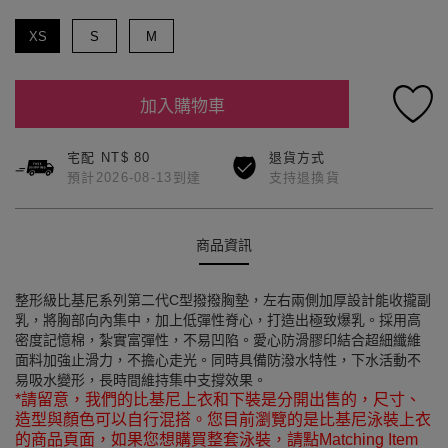
XS
S
M
加入購物車
宅配 NT$ 80
退貨方式
預計2026-08-13到達
支持退換貨
商品資訊
整形級比基尼系列第二代C型撥撥胸墊，左右兩側加厚設計能收攏副
乳，將胸部向內集中，加上低彈性脊心，打造出極致爆乳。採用高
密度記憶棉，紮實富彈性，不易凹陷。愛心防滑膠印結合超細纖維
面料加強止滑力，不擔心走光。同時具備防潑水特性，下水活動不
易吸水變形，長時間維持集中支撐效果。
*請留意，我們的比基尼上衣和下裝是分開出售的，尺寸、
造型與顏色可以自行混搭。您目前瀏覽的是比基尼泳裝上衣
的商品頁面，如果您想購買整套泳裝，請點Matching Item