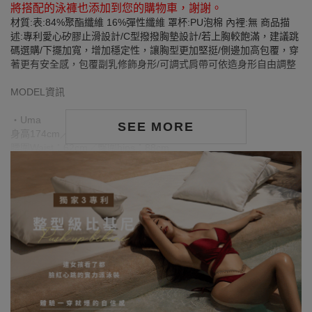
將搭配的泳褲也添加到您的購物車，謝謝。
材質:表:84%聚酯纖維 16%彈性纖維 罩杯:PU泡棉 內裡:無 商品描
述:專利愛心矽膠止滑設計/C型撥撥胸墊設計/若上胸較飽滿，建議跳
碼選購/下擺加寬，增加穩定性，讓胸型更加堅挺/側邊加高包覆，穿
著更有安全感，包覆副乳修飾身形/可調式肩帶可依造身形自由調整
MODEL資訊
‧Uma
SEE MORE
身高174cm／ 體重：48kg／ 胸圍Bust：78cm
腰圍Waist：62cm／臀圍hips：88cm
‧試穿報告：模特兒穿著S號
‧TIFFANY
身高165cm／ 體重 58kg／ 胸圍Bust：87cm
腰圍Waist：72cm／臀圍hips：95cm
‧試穿報告：模特兒穿著L號