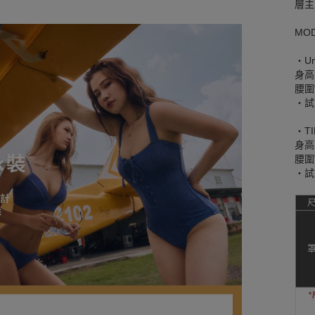
層主
MO
‧U
身高
腰圍W
‧試
‧TI
身高1
腰圍W
‧試