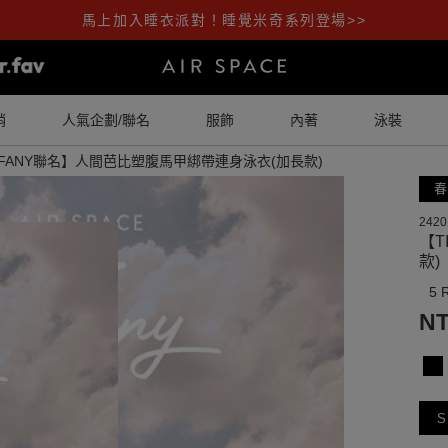
馬上加入睡衣派對！睡覺米奇系列登場>>
銷
人氣企劃/聯名
服飾
內著
泳裝
FFANY聯名】人間芭比塑腹馬甲綁帶連身泳衣(加長款)
春
2420
【T
款)
5 
NT
S