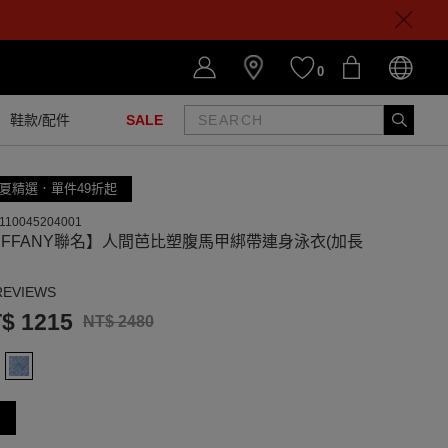
0
鞋款/配件
SALE
夏精選．單件49折起
110045204001
IFFANY聯名】人間芭比塑腹馬甲綁帶連身泳衣(加長
REVIEWS
$ 1215
NT$ 2480