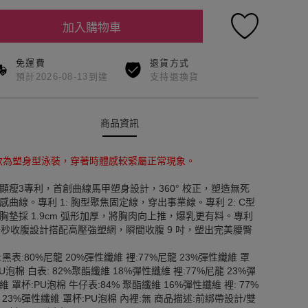
加入購物車
免運費
退貨方式
預計2026-08-13到達
支持退換貨
商品資訊
款為塑身型泳裝，穿著時體感較緊屬正常現象。
顯瘦3專利，首創曲線馬甲塑身設計，360° 校正，塑造無死
感曲線。專利 1: 胸型聚焦固定線，穿出事業線。專利 2: C型
胸墊採 1.9cm 弧形加厚，將胸肉向上推，爆乳更有料。專利
 一秒收腹設計搭配高壓強塑網，瞬間收腹 9 吋，塑出完美腰臀
:黑表:80%尼龍 20%彈性纖維 裡:77%尼龍 23%彈性纖維 罩
PU泡棉 白表: 82%聚酯纖維 18%彈性纖維 裡:77%尼龍 23%彈
維 罩杯:PU泡棉 牛仔表:84% 聚酯纖維 16%彈性纖維 裡: 77%
 23%彈性纖維 罩杯:PU泡棉 內裡:無 商品描述:前綁帶設計/雙