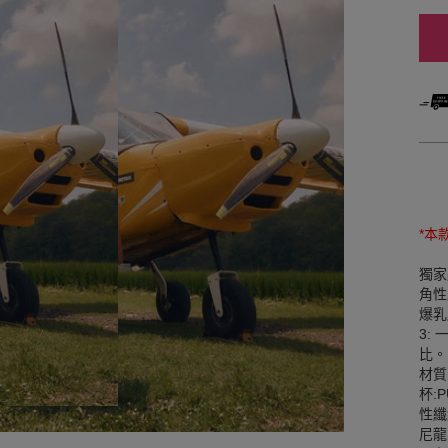
*本
獨家
角性
爆乳
3:
比。
材質
杯:
性纖
尼龍