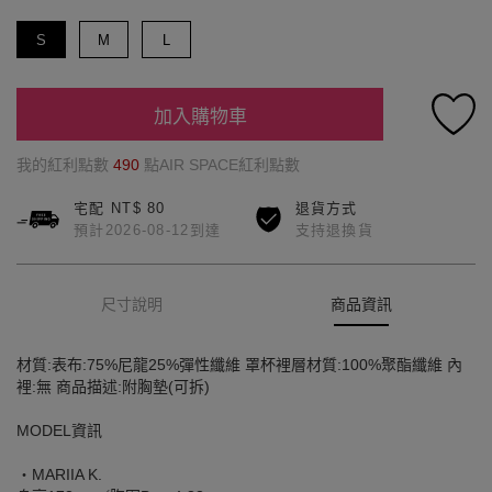
S
M
L
加入購物車
我的紅利點數
490
點AIR SPACE紅利點數
宅配 NT$ 80
退貨方式
預計2026-08-12到達
支持退換貨
尺寸說明
商品資訊
材質:表布:75%尼龍25%彈性纖維 罩杯裡層材質:100%聚酯纖維 內
裡:無 商品描述:附胸墊(可拆)
MODEL資訊
‧MARIIA K.