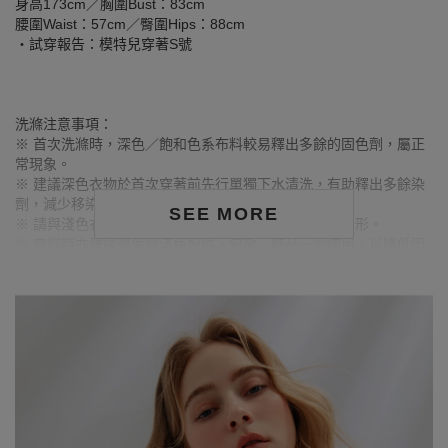
身高173cm／胸圍Bust：83cm
腰圍Waist：57cm／臀圍Hips：88cm
‧試穿報告：模特兒穿著S號
洗滌注意事項：
※ 首次洗滌時，深色／飽和色系布料較易釋出多餘的固色劑，屬正
常現象。
※ 建議深色衣物於首次穿著前先行單獨下水清洗，有助釋出多餘染
劑，減少移染或掉色風險。
SEE MORE
※ 請與淺色衣物分開洗滌，避免互相染色或產生移染情形。
※ 穿搭時亦建議避免與淺色配件、包款、飾品一同使用，以降低因
摩擦或潮濕造成染色的可能性。
※ 顏色請參考單品圖片較為接近，但因圖檔顏色會因個人電腦螢幕
設定差異略有不同，請以實際商品顏色為準。