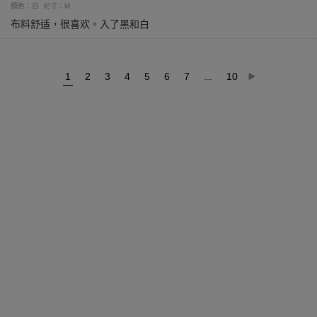
顏色：白
尺寸：M
布料舒适，很喜欢。入了黑和白
1
2
3
4
5
6
7
...
10