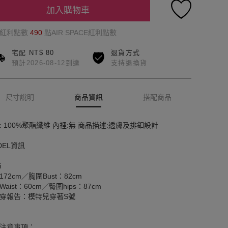
加入購物車
的紅利點數
490
點AIR SPACE紅利點數
宅配 NT$ 80
退貨方式
預計2026-08-12到達
支持退換貨
尺寸說明
商品資訊
搭配商品
: 100%聚酯纖維 內裡:無 商品描述:透膚及排釦設計
DEL資訊
i
172cm／胸圍Bust：82cm
aist：60cm／臀圍hips：87cm
穿報告：模特兒穿著S號
注意事項：