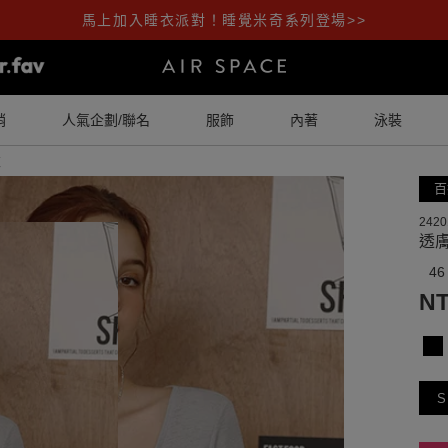
馬上加入睡衣派對！睡覺米奇系列登場>>
銷
人氣企劃/聯名
服飾
內著
泳裝
衣
百
2420
透
46
NT
S