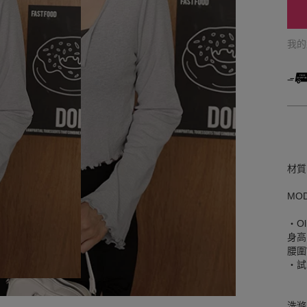
我
材質
MO
‧Ol
身高
腰圍W
‧試
洗滌