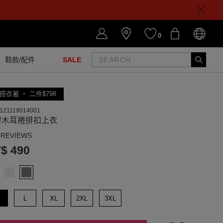
0
鞋款/配件
SALE
搭衣著 ‧ 二件$798
121119014001
膚木耳捲排扣上衣
 REVIEWS
$ 490
L
XL
2XL
3XL