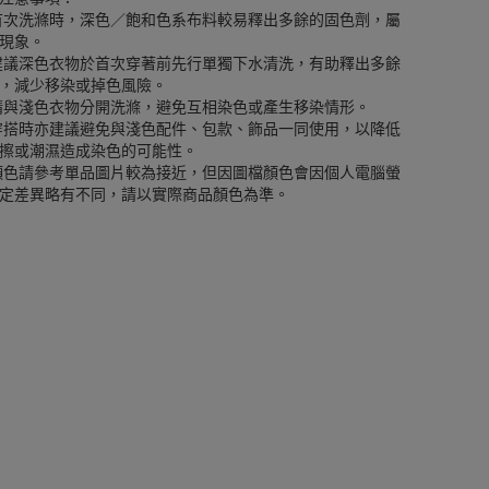
首次洗滌時，深色／飽和色系布料較易釋出多餘的固色劑，屬
現象。
建議深色衣物於首次穿著前先行單獨下水清洗，有助釋出多餘
，減少移染或掉色風險。
請與淺色衣物分開洗滌，避免互相染色或產生移染情形。
穿搭時亦建議避免與淺色配件、包款、飾品一同使用，以降低
擦或潮濕造成染色的可能性。
顏色請參考單品圖片較為接近，但因圖檔顏色會因個人電腦螢
定差異略有不同，請以實際商品顏色為準。