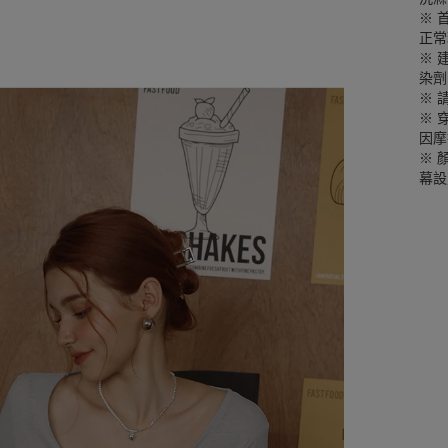
※ 
正常
※ 
染劑
※ 
※ 
因摩
※ 
幕設