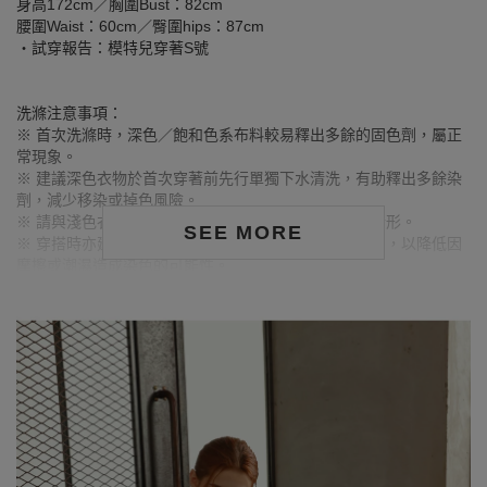
身高172cm／胸圍Bust：82cm
腰圍Waist：60cm／臀圍hips：87cm
‧試穿報告：模特兒穿著S號
洗滌注意事項：
※ 首次洗滌時，深色／飽和色系布料較易釋出多餘的固色劑，屬正
常現象。
※ 建議深色衣物於首次穿著前先行單獨下水清洗，有助釋出多餘染
劑，減少移染或掉色風險。
※ 請與淺色衣物分開洗滌，避免互相染色或產生移染情形。
SEE MORE
※ 穿搭時亦建議避免與淺色配件、包款、飾品一同使用，以降低因
摩擦或潮濕造成染色的可能性。
※ 顏色請參考單品圖片較為接近，但因圖檔顏色會因個人電腦螢幕
設定差異略有不同，請以實際商品顏色為準。