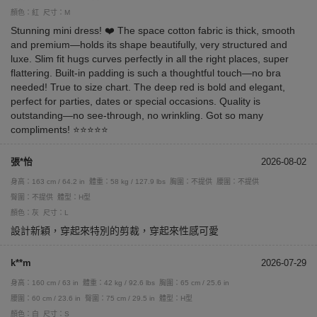
顏色：紅
尺寸：M
Stunning mini dress! ❤️ The space cotton fabric is thick, smooth
and premium—holds its shape beautifully, very structured and
luxe. Slim fit hugs curves perfectly in all the right places, super
flattering. Built-in padding is such a thoughtful touch—no bra
needed! True to size chart. The deep red is bold and elegant,
perfect for parties, dates or special occasions. Quality is
outstanding—no see-through, no wrinkling. Got so many
compliments! ⭐⭐⭐⭐⭐
張*怡
2026-08-02
身高：163 cm / 64.2 in
體重：58 kg / 127.9 lbs
胸圍：不提供
腰圍：不提供
臀圍：不提供
體型：H型
顏色：灰
尺寸：L
設計新穎，穿起來特別的剪裁，穿起來性感可愛
k**m
2026-07-29
身高：160 cm / 63 in
體重：42 kg / 92.6 lbs
胸圍：65 cm / 25.6 in
腰圍：60 cm / 23.6 in
臀圍：75 cm / 29.5 in
體型：H型
顏色：白
尺寸：S