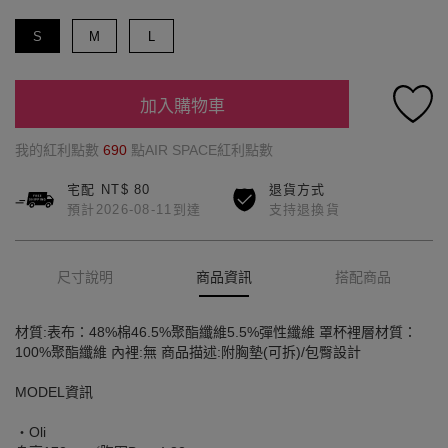
S
M
L
加入購物車
我的紅利點數
690
點AIR SPACE紅利點數
宅配 NT$ 80
退貨方式
預計2026-08-11到達
支持退換貨
尺寸說明
商品資訊
搭配商品
材質:表布：48%棉46.5%聚酯纖維5.5%彈性纖維 罩杯裡層材質：
100%聚酯纖維 內裡:無 商品描述:附胸墊(可拆)/包臀設計
MODEL資訊
‧Oli