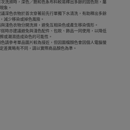
首次洗滌時，深色／飽和色系布料較易釋出多餘的固色劑，屬
現象。
建議深色衣物於首次穿著前先行單獨下水清洗，有助釋出多餘
，減少移染或掉色風險。
請與淺色衣物分開洗滌，避免互相染色或產生移染情形。
穿搭時亦建議避免與淺色配件、包款、飾品一同使用，以降低
擦或潮濕造成染色的可能性。
顏色請參考單品圖片較為接近，但因圖檔顏色會因個人電腦螢
定差異略有不同，請以實際商品顏色為準。