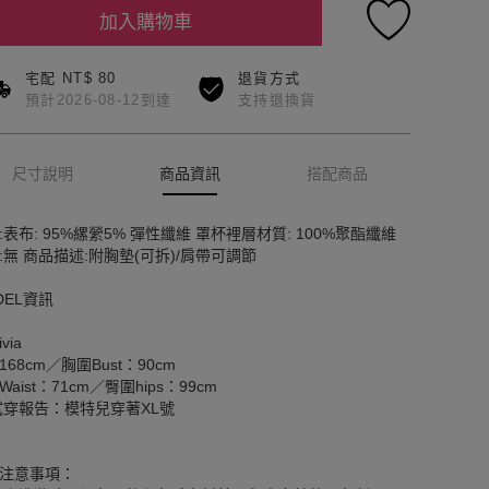
加入購物車
宅配 NT$ 80
退貨方式
預計2026-08-12到達
支持退換貨
尺寸說明
商品資訊
搭配商品
:表布: 95%縲縈5% 彈性纖維 罩杯裡層材質: 100%聚酯纖維
:無 商品描述:附胸墊(可拆)/肩帶可調節
DEL資訊
via
168cm／胸圍Bust：90cm
aist：71cm／臀圍hips：99cm
試穿報告：模特兒穿著XL號
注意事項：