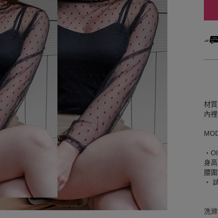
材質
內裡
MO
‧Oli
身高
腰圍W
‧ 
洗滌