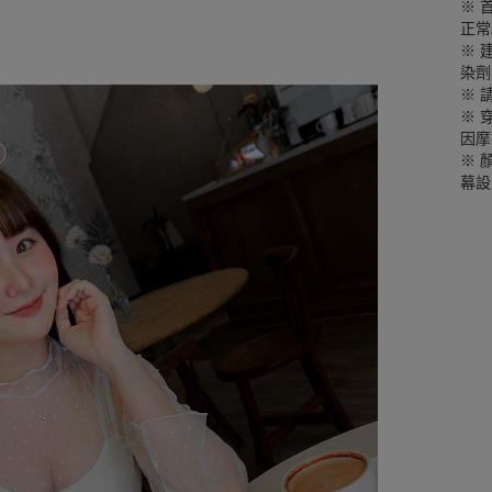
※ 
正常
※ 
染劑
※ 
※ 
因摩
※ 
幕設