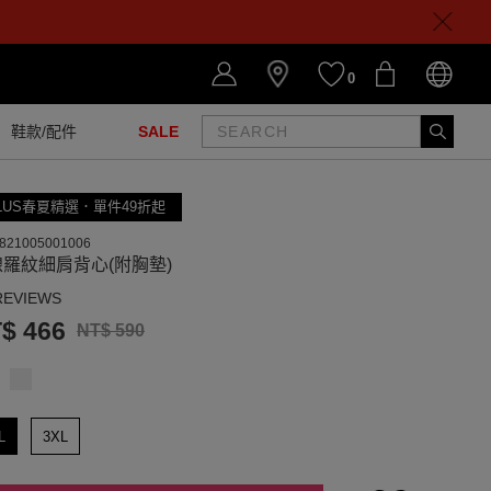
0
鞋款/配件
SALE
LUS春夏精選．單件49折起
821005001006
羅紋細肩背心(附胸墊)
REVIEWS
$ 466
NT$ 590
L
3XL