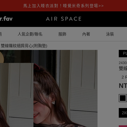
馬上加入睡衣派對！睡覺米奇系列登場>>
銷
人氣企劃/聯名
服飾
內著
泳裝
雙線羅紋細肩背心(附胸墊)
P
2430
雙線
2 
NT
2X