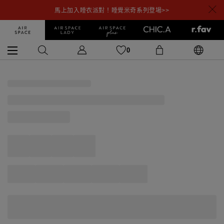
馬上加入睡衣派對！睡覺米奇系列登場>>
0