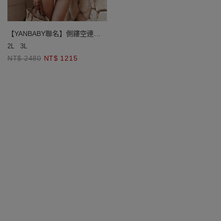
【YANBABY聯名】側鏤空連身
比基尼泳衣(厚杯款)
2L
3L
NT$ 2480
NT$ 1215