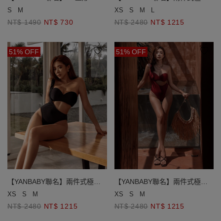
圈繞頸比基尼
衩平口單肩泳衣
S
M
XS
S
M
L
NT$ 1490
NT$ 730
NT$ 2480
NT$ 1215
51% OFF
51% OFF
【YANBABY聯名】兩件式極高
【YANBABY聯名】兩件式極高
衩平口單肩泳衣
衩平口單肩泳衣
XS
S
M
XS
S
M
NT$ 2480
NT$ 1215
NT$ 2480
NT$ 1215