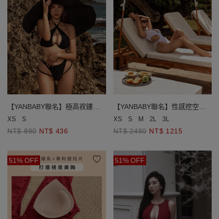
【YANBABY聯名】極高衩鏤空
【YANBABY聯名】性感挖空美
雙線美臀泳褲
胸高衩連身泳衣
XS
S
XS
S
M
2L
3L
NT$ 890
NT$ 436
NT$ 2480
NT$ 1215
51% OFF
51% OFF