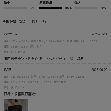
偏小
尺碼標準
偏大
0%
100%
0%
全部評論（21）
圖片（3）
Ya****nie
2026-07-11
身高：163 cm / 64.2 in
體重：49 kg / 108 lbs
胸圍：不提供
腰圍：65 cm / 25.6 in
臀圍：96 cm / 37.8 in
體型：梨型
顏色：藍
尺寸：M
做内搭是不错，但有点短。。布料舒适度可以再改进
徐*涵
2026-06-09
身高：162 cm / 63.8 in
體重：47 kg / 103.6 lbs
胸圍：65 cm / 25.6 in
腰圍：66 cm / 26 in
臀圍：85 cm / 33.5 in
體型：梨型
顏色：黑
尺寸：S
很棒，很喜歡很喜歡～