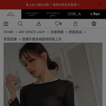
馬上加入睡衣派對！睡覺米奇系列登場>>
0
HOME
AIR SPACE LADY
全館熱銷
熱銷商品
質感透膚
透膚針織長袖圓領短版上衣