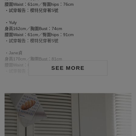
腰圍Waist：61cm／臀圍hips：76cm
‧試穿報告：模特兒穿著S號
‧Yuly
身高162cm／胸圍Bust：74cm
腰圍Waist：61cm／臀圍hips：91cm
‧試穿報告：模特兒穿著S號
‧Jane貞
身高170cm／胸圍Bust：81cm
腰圍Waist：60cm／臀圍hips：91cm
SEE MORE
‧試穿報告：模特兒穿著S號
洗滌注意事項：
※ 首次洗滌時，深色／飽和色系布料較易釋出多餘的固色劑，屬正
常現象。
※ 建議深色衣物於首次穿著前先行單獨下水清洗，有助釋出多餘染
劑，減少移染或掉色風險。
※ 請與淺色衣物分開洗滌，避免互相染色或產生移染情形。
※ 穿搭時亦建議避免與淺色配件、包款、飾品一同使用，以降低因
摩擦或潮濕造成染色的可能性。