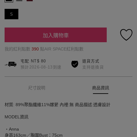
S
加入購物車
我的紅利點數
390
點AIR SPACE紅利點數
宅配 NT$ 80
退貨方式
預計2026-08-13到達
支持退換貨
尺寸說明
商品資訊
材質: 89%聚酯纖維11%嫘縈 內裡:無 商品描述:透膚設計
MODEL資訊
‧Anna
身高163cm／胸圍Bust：75cm