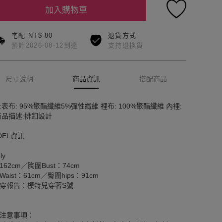
加入購物車
宅配 NT$ 80
退貨方式
預計2026-08-12到達
支持退換貨
尺寸說明
商品資訊
搭配商品
:表布: 95%聚酯纖維5%彈性纖維 裡布: 100%聚酯纖維 內裡:
商品描述:排釦設計
DEL資訊
ly
162cm／胸圍Bust：74cm
aist：61cm／臀圍hips：91cm
穿報告：模特兒穿著S號
注意事項：