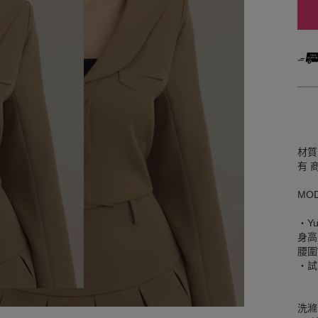
材質
有 
MO
‧Yu
身高
腰圍W
‧試
洗滌