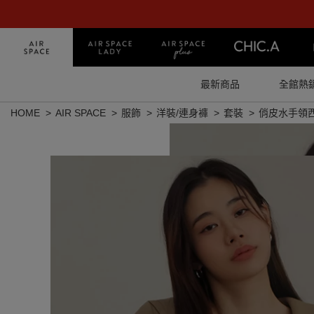
最新商品
全館熱
HOME
AIR SPACE
服飾
洋裝/連身褲
套裝
俏皮水手領