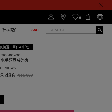
0
鞋款/配件
SALE
夏精選．單件49折起
826004017001
皮水手領西裝外套
 REVIEWS
$ 436
NT$ 890