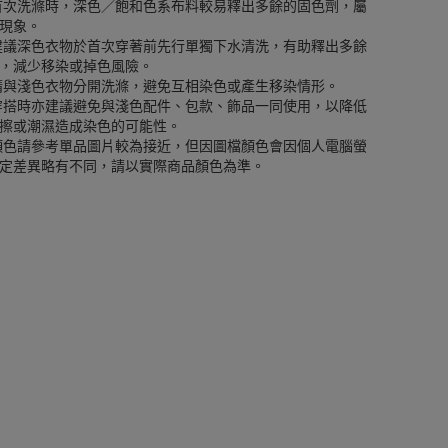
首次洗滌時，深色／飽和色系布料較易釋出多餘的固色劑，屬
現象。
建議深色衣物於首次穿著前先行單獨下水清洗，有助釋出多餘
，減少移染或掉色風險。
請與淺色衣物分開洗滌，避免互相染色或產生移染情形。
穿搭時亦建議避免與淺色配件、包款、飾品一同使用，以降低
擦或潮濕造成染色的可能性。
顏色請參考單品圖片較為接近，但因圖檔顏色會因個人電腦螢
定差異略有不同，請以實際商品顏色為準。