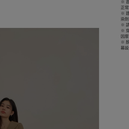
※ 
正常
※ 
染劑
※ 
※ 
因摩
※ 
幕設