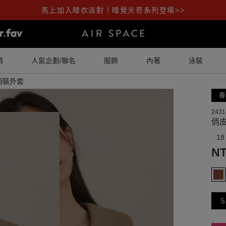
馬上加入睡衣派對！睡覺米奇系列登場>>
銷
人氣企劃/聯名
服飾
內著
泳裝
西裝外套
春
2431
俏
18
NT
S