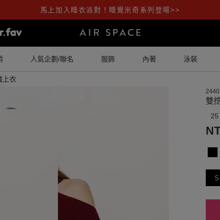
馬上加入睡衣派對！睡覺米奇系列登場>>
銷
人氣企劃/聯名
服飾
內著
泳裝
織上衣
2440
雙
25
NT
S