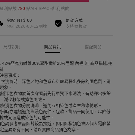
的紅利點數
790
點AIR SPACE紅利點數
宅配 NT$ 80
退貨方式
預計2026-08-12到達
支持退換貨
尺寸說明
商品資訊
搭配商品
: 42%亞克力纖維30%聚酯纖維28%尼龍 內裡:無 商品描述:挖
計
注意事項：
首次洗滌時，深色／飽和色系布料較易釋出多餘的固色劑，屬
現象。
建議深色衣物於首次穿著前先行單獨下水清洗，有助釋出多餘
，減少移染或掉色風險。
請與淺色衣物分開洗滌，避免互相染色或產生移染情形。
穿搭時亦建議避免與淺色配件、包款、飾品一同使用，以降低
擦或潮濕造成染色的可能性。
顏色請參考單品圖片較為接近，但因圖檔顏色會因個人電腦螢
定差異略有不同，請以實際商品顏色為準。