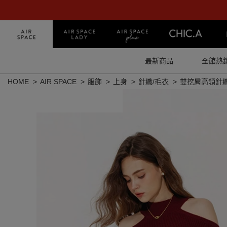
最新商品
全館熱
HOME
AIR SPACE
服飾
上身
針織/毛衣
雙挖肩高領針