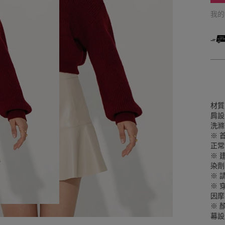
我
材質
肩設
洗滌
※ 
正常
※ 
染劑
※ 
※ 
因摩
※ 
幕設