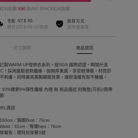
的紅利點數
690
點AIR SPACE紅利點數
宅配 NT$ 80
退貨方式
預計2026-08-13到達
支持退換貨
尺寸說明
商品資訊
訂製WARM UP發熱衣系列，經SGS 國際認證，瞬間升溫
4°C！採用蓬鬆發熱纖維，拋開厚重感，享受輕薄暖。材質舒
不刺膚，同時兼具美胸顯瘦效果，讓妳溫暖有型不臃腫。
: 92%嫘縈8%彈性纖維 內裡:無 商品描述:附胸墊(可拆)/肩帶
節
DEL資訊
163cm／胸圍Bust：75cm
aist：61cm／臀圍hips：76cm
穿報告：模特兒穿著S號