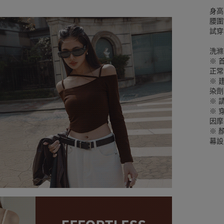
身高
腰圍W
試穿
洗滌
※ 
正常
※ 
染劑
※ 
※ 
因摩
※ 
幕設