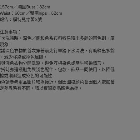
157cm／胸圍Bust：82cm
aist：60cm／臀圍hips：62cm
報告：模特兒穿著S號
注意事項：
首次洗滌時，深色／飽和色系布料較易釋出多餘的固色劑，屬
現象。
建議深色衣物於首次穿著前先行單獨下水清洗，有助釋出多餘
，減少移染或掉色風險。
請與淺色衣物分開洗滌，避免互相染色或產生移染情形。
穿搭時亦建議避免與淺色配件、包款、飾品一同使用，以降低
擦或潮濕造成染色的可能性。
顏色請參考單品圖片較為接近，但因圖檔顏色會因個人電腦螢
定差異略有不同，請以實際商品顏色為準。