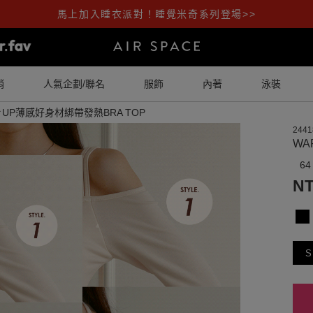
馬上加入睡衣派對！睡覺米奇系列登場>>
銷
人氣企劃/聯名
服飾
內著
泳裝
↑UP薄感好身材綁帶發熱BRA TOP
2441
WA
64
NT
S