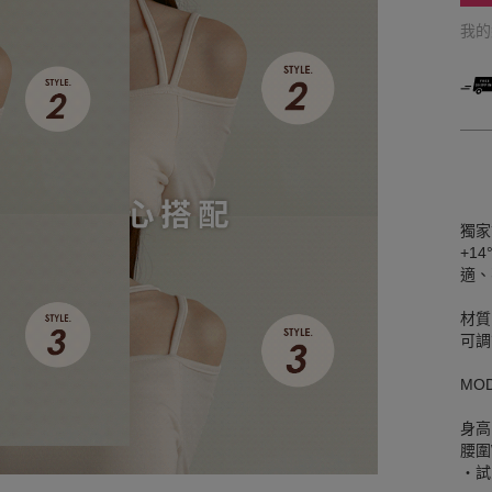
我
獨家
+1
適、
材質
可調
MO
身高
腰圍W
‧試