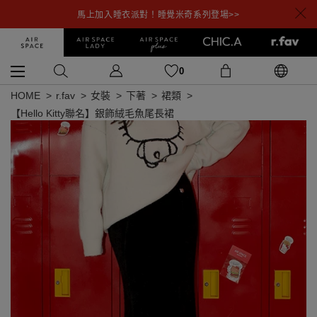
馬上加入睡衣派對！睡覺米奇系列登場>>
0
HOME
r.fav
女裝
下著
裙類
【Hello Kitty聯名】銀飾絨毛魚尾長裙