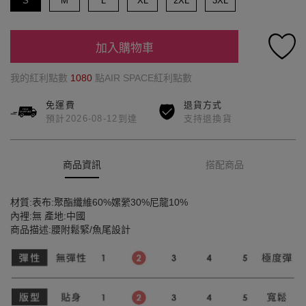
S
M
L
XL
2XL
3XL
加入購物車
我的紅利點數
1080
點AIR SPACE紅利點數
免運費
退貨方式
預計2026-08-12到達
支持退換貨
商品資訊
搭配商品
材質:表布:聚酯纖維60%嫘縈30%尼龍10%
內裡:無 產地:中國
商品描述:腰附鬆緊/魚尾設計