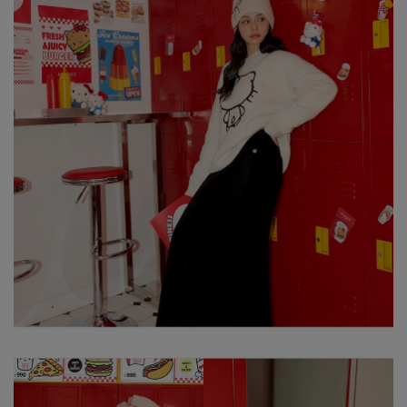
※ 顏色請參考單品圖片較為接近，但因圖檔顏色會因個人電腦螢幕
設定差異略有不同，請以實際商品顏色為準。
※ 請將深色衣物與淺色衣物分開洗滌。