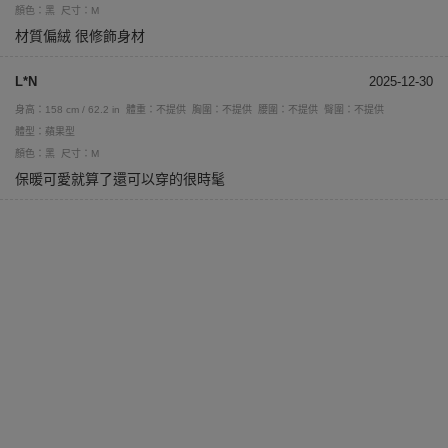
顏色：黑
尺寸：M
材質偏絨 很修飾身材
L*N
2025-12-30
身高：158 cm / 62.2 in
體重：不提供
胸圍：不提供
腰圍：不提供
臀圍：不提供
體型：蘋果型
顏色：黑
尺寸：M
保暖可愛就算了還可以穿的很時髦