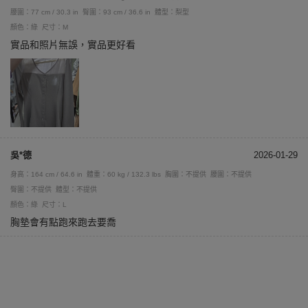
腰圍：77 cm / 30.3 in
臀圍：93 cm / 36.6 in
體型：梨型
顏色：綠
尺寸：M
實品和照片無誤，實品更好看
吳*德
2026-01-29
身高：164 cm / 64.6 in
體重：60 kg / 132.3 lbs
胸圍：不提供
腰圍：不提供
臀圍：不提供
體型：不提供
顏色：綠
尺寸：L
胸墊會有點跑來跑去要喬