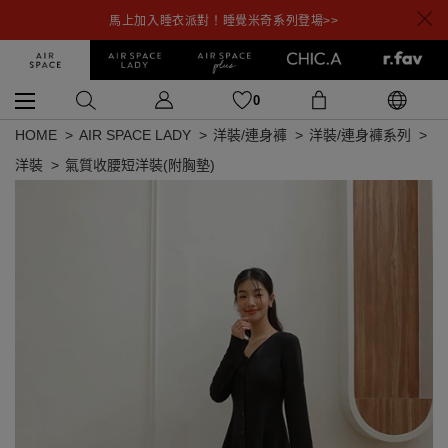
馬上加入睡衣派對！睡覺米奇系列登場>>
0
HOME
AIR SPACE LADY
洋裝/連身褲
洋裝/連身褲系列
洋裝
氣質收腰短洋裝(附胸墊)