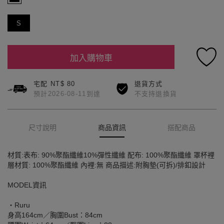
S
加入購物車
宅配 NT$ 80
退貨方式
預計2026-08-11到達
不支持退換貨
尺寸說明
商品資訊
搭配商品
材質:表布: 90%聚酯纖維10%彈性纖維 配布: 100%聚酯纖維 罩杯裡
層材質: 100%聚酯纖維 內裡:無 商品描述:附胸墊(可拆)/排釦設計
MODEL資訊
‧Ruru
身高164cm／胸圍Bust：84cm