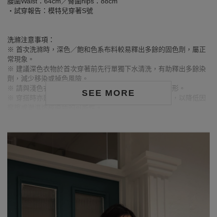
腰圍Waist：64cm／臀圍hips：88cm
‧試穿報告：模特兒穿著S號
洗滌注意事項：
※ 首次洗滌時，深色／飽和色系布料較易釋出多餘的固色劑，屬正
常現象。
※ 建議深色衣物於首次穿著前先行單獨下水清洗，有助釋出多餘染
劑，減少移染或掉色風險。
※ 請與淺色衣物分開洗滌，避免互相染色或產生移染情形。
SEE MORE
※ 穿搭時亦建議避免與淺色配件、包款、飾品一同使用，以降低因
摩擦或潮濕造成染色的可能性。
※ 顏色請參考單品圖片較為接近，但因圖檔顏色會因個人電腦螢幕
設定差異略有不同，請以實際商品顏色為準。