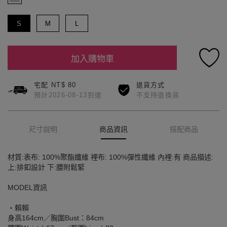
S
M
L
加入購物車
宅配 NT$ 80
退貨方式
預計2026-08-13到達
不支持退換貨
尺寸說明
商品資訊
搭配商品
材質:表布: 100%聚酯纖維 裡布: 100%彈性纖維 內裡:有 商品描述:
上:排釦設計 下:腰附鬆緊
MODEL資訊
‧賴賴
身高164cm／胸圍Bust：84cm