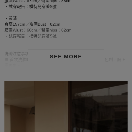
腰圍Waist：67cm／臀圍hips：88cm
‧試穿報告：模特兒穿著S號
‧黃晴
身高157cm／胸圍Bust：82cm
腰圍Waist：60cm／臀圍hips：62cm
‧試穿報告：模特兒穿著S號
洗滌注意事項：
SEE MORE
※ 首次洗滌時，深色／飽和色系布料較易釋出多餘的固色劑，屬正
常現象。
※ 建議深色衣物於首次穿著前先行單獨下水清洗，有助釋出多餘染
劑，減少移染或掉色風險。
※ 請與淺色衣物分開洗滌，避免互相染色或產生移染情形。
※ 穿搭時亦建議避免與淺色配件、包款、飾品一同使用，以降低因
摩擦或潮濕造成染色的可能性。
※ 顏色請參考單品圖片較為接近，但因圖檔顏色會因個人電腦螢幕
設定差異略有不同，請以實際商品顏色為準。