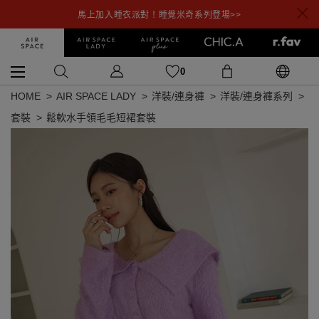
馬上加入睡衣派對！睡覺米奇系列登場>>
0
HOME
AIR SPACE LADY
洋裝/連身褲
洋裝/連身褲系列
套裝
鬆軟水手領毛毛短裙套裝