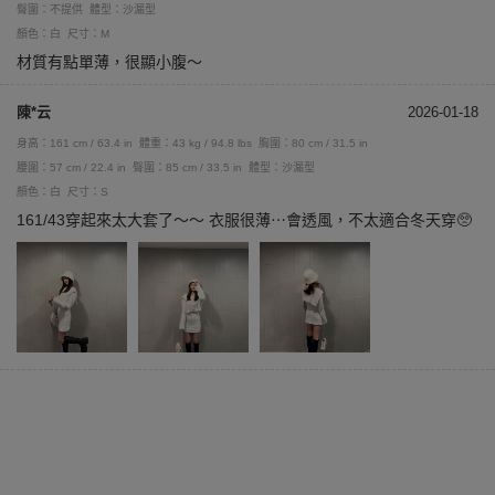
臀圍：不提供
體型：沙漏型
顏色：白
尺寸：M
材質有點單薄，很顯小腹～
陳*云
2026-01-18
身高：161 cm / 63.4 in
體重：43 kg / 94.8 lbs
胸圍：80 cm / 31.5 in
腰圍：57 cm / 22.4 in
臀圍：85 cm / 33.5 in
體型：沙漏型
顏色：白
尺寸：S
161/43穿起來太大套了～～ 衣服很薄⋯會透風，不太適合冬天穿🥺