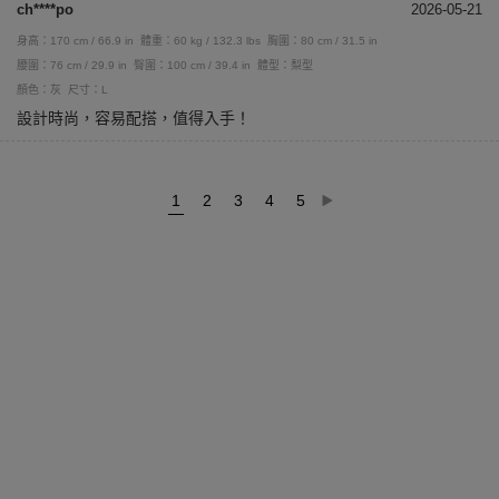
ch****po
2026-05-21
身高：170 cm / 66.9 in
體重：60 kg / 132.3 lbs
胸圍：80 cm / 31.5 in
腰圍：76 cm / 29.9 in
臀圍：100 cm / 39.4 in
體型：梨型
顏色：灰
尺寸：L
設計時尚，容易配搭，值得入手！
1
2
3
4
5