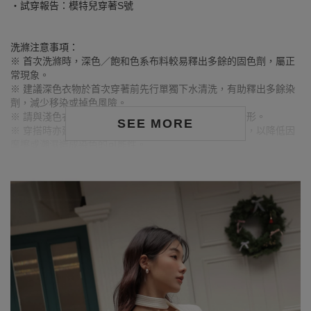
‧試穿報告：模特兒穿著S號
洗滌注意事項：
※ 首次洗滌時，深色／飽和色系布料較易釋出多餘的固色劑，屬正
常現象。
※ 建議深色衣物於首次穿著前先行單獨下水清洗，有助釋出多餘染
劑，減少移染或掉色風險。
※ 請與淺色衣物分開洗滌，避免互相染色或產生移染情形。
SEE MORE
※ 穿搭時亦建議避免與淺色配件、包款、飾品一同使用，以降低因
摩擦或潮濕造成染色的可能性。
※ 顏色請參考單品圖片較為接近，但因圖檔顏色會因個人電腦螢幕
設定差異略有不同，請以實際商品顏色為準。