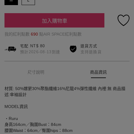
M
L
加入購物車
我的紅利點數
690
點AIR SPACE紅利點數
宅配 NT$ 80
退貨方式
預計2026-08-13到達
支持退換貨
尺寸說明
商品資訊
材質: 50%嫘縈30%聚酯纖維16%尼龍4%彈性纖維 內裡:無 商品描
述:傘袖設計
MODEL資訊
‧Ruru
身高164cm／胸圍Bust：84cm
腰圍Waist：64cm／臀圍hips：88cm