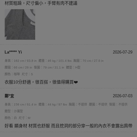
材質粗躁，尺寸偏小，手臂有肉不建議
La***** Yi
2026-07-29
身高：162 cm / 63.8 in
體重：46 kg / 101.4 lbs
胸圍：70 cm / 27.6 in
腰圍：66 cm / 26 in
臀圍：79 cm / 31.1 in
體型：H型
顏色：咖啡
尺寸：S
衣服10分舒適，很百搭，很值得購買❤️
鄭*宜
2026-07-03
身高：156 cm / 61.4 in
體重：44 kg / 97 lbs
胸圍：不提供
腰圍：不提供
臀圍：不提供
體型：沙漏型
顏色：白
尺寸：M
好看 顯身材 材質也舒服 而且挖洞的部分穿一般的內衣不會露出肩帶