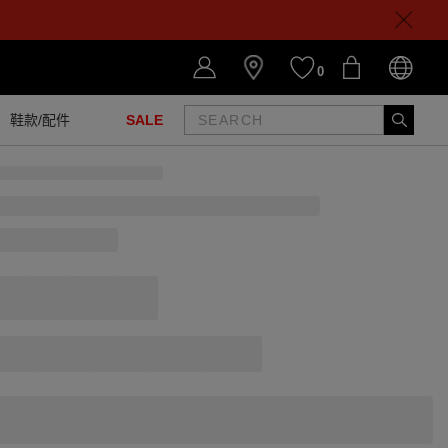
0
鞋款/配件
SALE