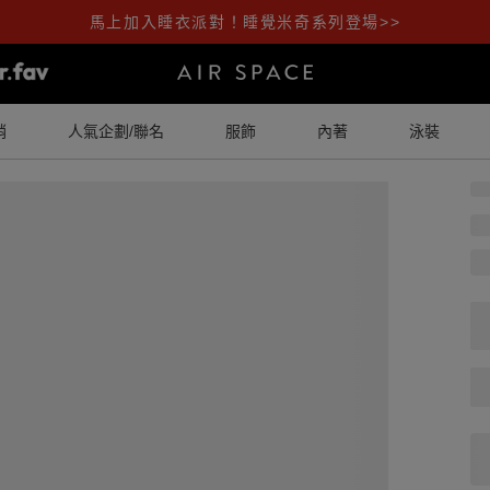
馬上加入睡衣派對！睡覺米奇系列登場>>
銷
人氣企劃/聯名
服飾
內著
泳裝