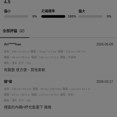
4.5
偏小
尺碼標準
偏大
0%
100%
0%
全部評論（2）
Ari*****han
2026-06-09
身高：160 cm / 63 in
體重：78 kg / 172 lbs
胸圍：116 cm / 45.7 in
腰圍：90 cm / 35.4 in
臀圍：120 cm / 47.2 in
體型：不提供
顏色：淺灰
尺寸：3XL
有胸墊 很方便，質地柔軟
陳*偉
2026-03-27
身高：166 cm / 65.4 in
體重：90 kg / 198.5 lbs
胸圍：112 cm / 44.1 in
腰圍：93 cm / 36.6 in
臀圍：113 cm / 44.5 in
體型：梨型
顏色：淺灰
尺寸：3XL
裡面的內襯H杯也能塞下 推推