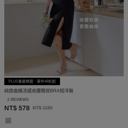
PLUS春夏精選．單件49折起
純欲曲線涼感收腰開衩BRA短洋裝
2 REVIEWS
NT$ 578
NT$ 1180