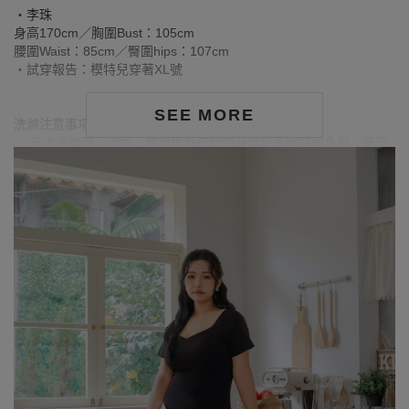
‧李珠
身高170cm／胸圍Bust：105cm
腰圍Waist：85cm／臀圍hips：107cm
‧試穿報告：模特兒穿著XL號
SEE MORE
洗滌注意事項：
※ 首次洗滌時，深色／飽和色系布料較易釋出多餘的固色劑，屬正
常現象。
※ 建議深色衣物於首次穿著前先行單獨下水清洗，有助釋出多餘染
劑，減少移染或掉色風險。
※ 請與淺色衣物分開洗滌，避免互相染色或產生移染情形。
※ 穿搭時亦建議避免與淺色配件、包款、飾品一同使用，以降低因
摩擦或潮濕造成染色的可能性。
※ 顏色請參考單品圖片較為接近，但因圖檔顏色會因個人電腦螢幕
設定差異略有不同，請以實際商品顏色為準。