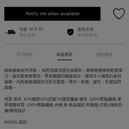
Notify me when available
宅配 NT$ 80
退貨方式
預計到達
支持退換貨
尺寸說明
商品資訊
搭配商品
純欲曲線系列洋裝， 採用頂級涼感天絲面料，柔軟親膚擁有輕塑彈
力。版型能修飾贅肉、聚焦顯瘦的腰線設計，展現令人稱羨的身材
曲線。內附無痕裸感的可拆式胸墊，集中、舒適、提托，形塑自然
美胸。
材質:表布: 67%嫘縈26%尼龍7%彈性纖維 裡布: 100%聚酯纖維 罩
杯裡層材質: 100%聚酯纖維 內裡:無 商品描述:附胸墊(可拆)/後附拉
鍊/開衩設計
MODEL資訊