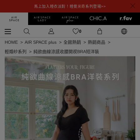
馬上加入睡衣派對！睡覺米奇系列登場>>
0
HOME
AIR SPACE plus
全館熱銷
熱銷商品
輕婚紗系列
純欲曲線涼感收腰開衩BRA短洋裝