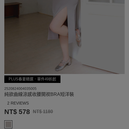
PLUS春夏精選．單件49折起
2520824004035005
純欲曲線涼感收腰開衩BRA短洋裝
2 REVIEWS
NT$ 578
NT$ 1180