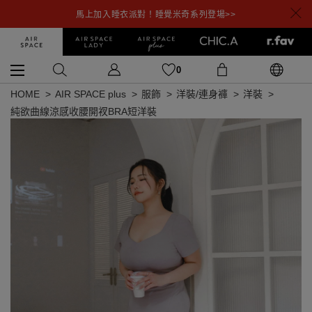
馬上加入睡衣派對！睡覺米奇系列登場>>
0
HOME
AIR SPACE plus
服飾
洋裝/連身褲
洋裝
純欲曲線涼感收腰開衩BRA短洋裝