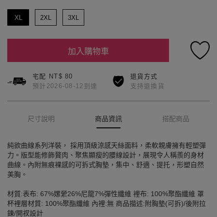
XL
2XL
3XL
加入購物車
宅配 NT$ 80
退貨方式
預計2026-08-12到達
支持退換貨
尺寸說明
商品資訊
搭配商品
純欲曲線系列洋裝， 採用頂級涼感天絲面料，柔軟親膚擁有輕塑彈
力。版型能修飾贅肉、聚焦顯瘦的腰線設計，展現令人稱羨的身材
曲線。內附無痕裸感的可拆式胸墊，集中、舒適、提托，形塑自然
美胸。
材質:表布: 67%嫘縈26%尼龍7%彈性纖維 裡布: 100%聚酯纖維 罩
杯裡層材質: 100%聚酯纖維 內裡:無 商品描述:附胸墊(可拆)/後附拉
鍊/開衩設計