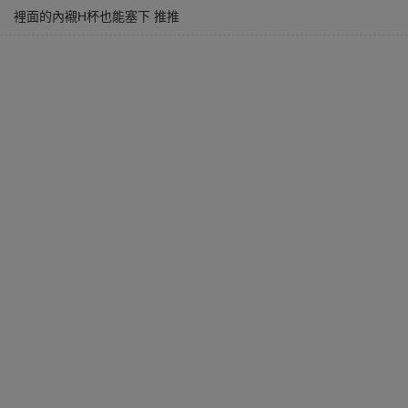
裡面的內襯H杯也能塞下 推推