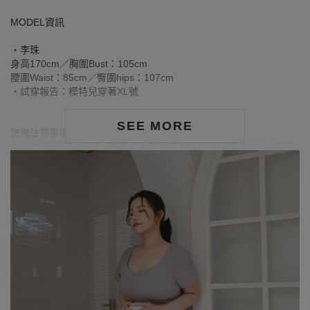
MODEL資訊
‧李珠
身高170cm／胸圍Bust：105cm
腰圍Waist：85cm／臀圍hips：107cm
‧試穿報告：模特兒穿著XL號
SEE MORE
洗滌注意事項：
※ 首次洗滌時，深色／飽和色系布料較易釋出多餘的固色劑，屬正
常現象。
※ 建議深色衣物於首次穿著前先行單獨下水清洗，有助釋出多餘染
劑，減少移染或掉色風險。
※ 請與淺色衣物分開洗滌，避免互相染色或產生移染情形。
※ 穿搭時亦建議避免與淺色配件、包款、飾品一同使用，以降低因
摩擦或潮濕造成染色的可能性。
※ 顏色請參考單品圖片較為接近，但因圖檔顏色會因個人電腦螢幕
設定差異略有不同，請以實際商品顏色為準。